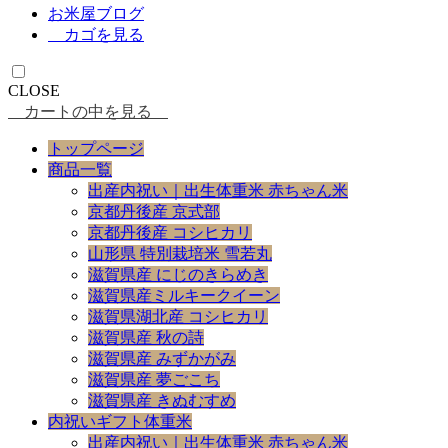
お米屋ブログ
カゴを見る
CLOSE
カートの中を見る
トップページ
商品一覧
出産内祝い｜出生体重米 赤ちゃん米
京都丹後産 京式部
京都丹後産 コシヒカリ
山形県 特別栽培米 雪若丸
滋賀県産 にじのきらめき
滋賀県産ミルキークイーン
滋賀県湖北産 コシヒカリ
滋賀県産 秋の詩
滋賀県産 みずかがみ
滋賀県産 夢ごこち
滋賀県産 きぬむすめ
内祝いギフト体重米
出産内祝い｜出生体重米 赤ちゃん米