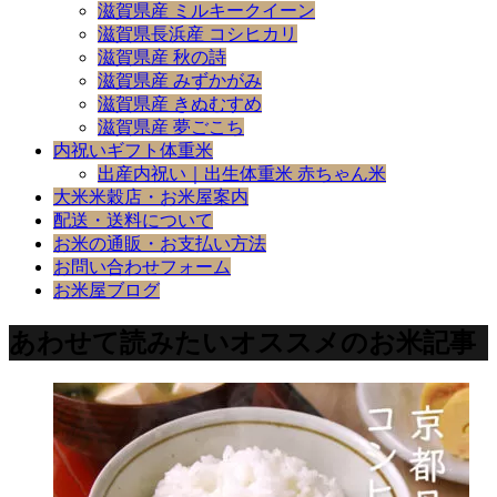
滋賀県産 ミルキークイーン
滋賀県長浜産 コシヒカリ
滋賀県産 秋の詩
滋賀県産 みずかがみ
滋賀県産 きぬむすめ
滋賀県産 夢ごこち
内祝いギフト体重米
出産内祝い｜出生体重米 赤ちゃん米
大米米穀店・お米屋案内
配送・送料について
お米の通販・お支払い方法
お問い合わせフォーム
お米屋ブログ
あわせて読みたいオススメのお米記事