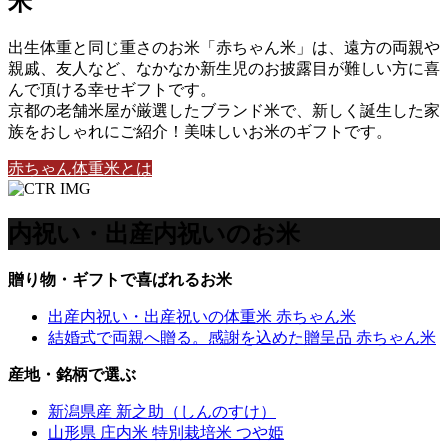
米
出生体重と同じ重さのお米「赤ちゃん米」は、遠方の両親や
親戚、友人など、なかなか新生児のお披露目が難しい方に喜
んで頂ける幸せギフトです。
京都の老舗米屋が厳選したブランド米で、新しく誕生した家
族をおしゃれにご紹介！美味しいお米のギフトです。
赤ちゃん体重米とは
内祝い・出産内祝いのお米
贈り物・ギフトで喜ばれるお米
出産内祝い・出産祝いの体重米 赤ちゃん米
結婚式で両親へ贈る。感謝を込めた贈呈品 赤ちゃん米
産地・銘柄で選ぶ
新潟県産 新之助（しんのすけ）
山形県 庄内米 特別栽培米 つや姫