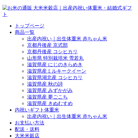
トップページ
商品一覧
出産内祝い｜出生体重米 赤ちゃん米
京都丹後産 京式部
京都丹後産 コシヒカリ
山形県 特別栽培米 雪若丸
滋賀県産 にじのきらめき
滋賀県産ミルキークイーン
滋賀県湖北産 コシヒカリ
滋賀県産 秋の詩
滋賀県産 みずかがみ
滋賀県産 夢ごこち
滋賀県産 きぬむすめ
内祝いギフト体重米
出産内祝い｜出生体重米 赤ちゃん米
お支払い方法
配送・送料
大米米穀店