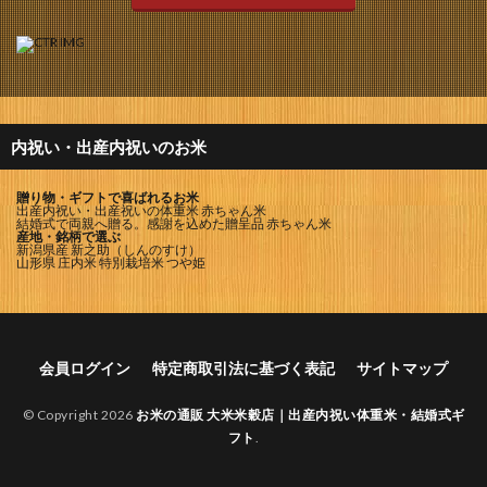
内祝い・出産内祝いのお米
贈り物・ギフトで喜ばれるお米
出産内祝い・出産祝いの体重米 赤ちゃん米
結婚式で両親へ贈る。感謝を込めた贈呈品 赤ちゃん米
産地・銘柄で選ぶ
新潟県産 新之助（しんのすけ）
山形県 庄内米 特別栽培米 つや姫
会員ログイン
特定商取引法に基づく表記
サイトマップ
© Copyright 2026
お米の通販 大米米穀店｜出産内祝い体重米・結婚式ギ
フト
.