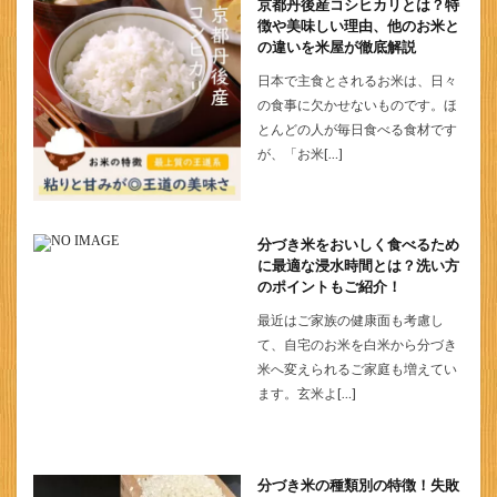
京都丹後産コシヒカリとは？特
徴や美味しい理由、他のお米と
の違いを米屋が徹底解説
日本で主食とされるお米は、日々
の食事に欠かせないものです。ほ
とんどの人が毎日食べる食材です
が、「お米[…]
分づき米をおいしく食べるため
に最適な浸水時間とは？洗い方
のポイントもご紹介！
最近はご家族の健康面も考慮し
て、自宅のお米を白米から分づき
米へ変えられるご家庭も増えてい
ます。玄米よ[…]
分づき米の種類別の特徴！失敗