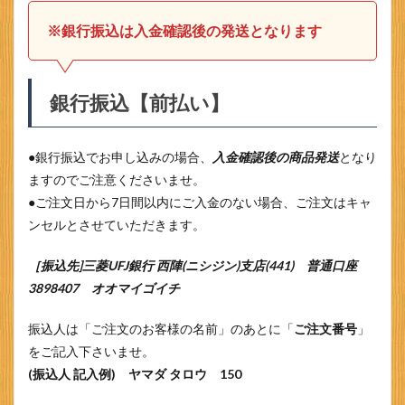
※銀行振込は入金確認後の発送
となります
銀行振込【前払い】
●銀行振込でお申し込みの場合、
入金確認後の商品発送
となり
ますのでご注意くださいませ。
●ご注文日から7日間以内にご入金のない場合、ご注文はキャ
ンセルとさせていただきます。
［振込先]三菱UFJ銀行 西陣(ニシジン)支店(441) 普通口座
3898407 オオマイゴイチ
振込人は「ご注文のお客様の名前」のあとに「
ご注文番号
」
をご記入下さいませ。
(振込人 記入例) ヤマダ タロウ 150