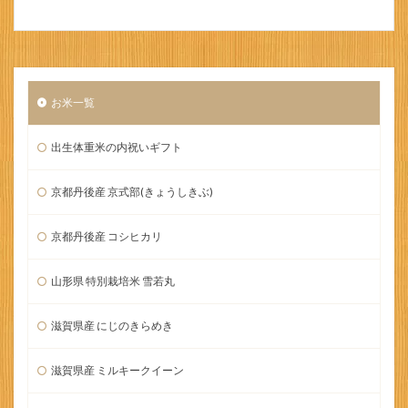
お米一覧
出生体重米の内祝いギフト
京都丹後産 京式部(きょうしきぶ)
京都丹後産 コシヒカリ
山形県 特別栽培米 雪若丸
滋賀県産 にじのきらめき
滋賀県産 ミルキークイーン