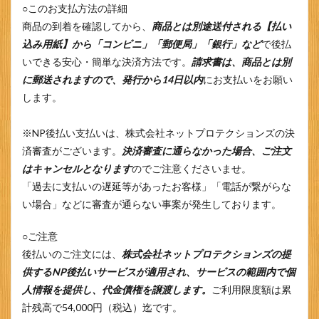
○このお支払方法の詳細
商品の到着を確認してから、
商品とは別途送付される【払い
込み用紙】から「コンビニ」「郵便局」「銀行」など
で後払
いできる安心・簡単な決済方法です。
請求書は、商品とは別
に郵送されますので、発行から14日以内
にお支払いをお願い
します。
※NP後払い支払いは、株式会社ネットプロテクションズの決
済審査がございます。
決済審査に通らなかった場合、ご注文
はキャンセルとなります
のでご注意くださいませ。
「過去に支払いの遅延等があったお客様」「電話が繋がらな
い場合」などに審査が通らない事案が発生しております。
○ご注意
後払いのご注文には、
株式会社ネットプロテクションズの提
供するNP後払いサービスが適用され、サービスの範囲内で個
人情報を提供し、代金債権を譲渡します。
ご利用限度額は累
計残高で54,000円（税込）迄です。