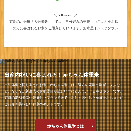
＼ follow me ／
京都のお米屋「大米米穀店」では、自分好みの美味しいごはんをお探し
の方に喜ばれるお米をご用意しております。
お米屋インスタグラム
出産内祝いに喜ばれる！赤ちゃん体重米
出生体重と同じ重さのお米「赤ちゃん米」は、遠方の両親や親戚、友人な
ど、なかなか新生児のお披露目が難しい方に喜んで頂ける幸せギフトです。
京都の老舗米屋が厳選したブランド米で、新しく誕生した家族をおしゃれに
ご紹介！美味しいお米のギフトです。
赤ちゃん体重米とは