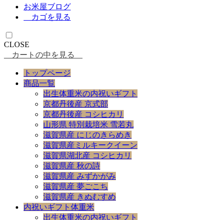
お米屋ブログ
カゴを見る
CLOSE
カートの中を見る
トップページ
商品一覧
出生体重米の内祝いギフト
京都丹後産 京式部
京都丹後産 コシヒカリ
山形県 特別栽培米 雪若丸
滋賀県産 にじのきらめき
滋賀県産ミルキークイーン
滋賀県湖北産 コシヒカリ
滋賀県産 秋の詩
滋賀県産 みずかがみ
滋賀県産 夢ごこち
滋賀県産 きぬむすめ
内祝いギフト体重米
出生体重米の内祝いギフト