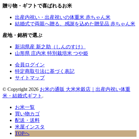
贈り物・ギフトで喜ばれるお米
出産内祝い・出産祝いの体重米 赤ちゃん米
結婚式で両親へ贈る。感謝を込めた贈呈品 赤ちゃん米
産地・銘柄で選ぶ
新潟県産 新之助（しんのすけ）
山形県 庄内米 特別栽培米 つや姫
会員ログイン
特定商取引法に基づく表記
サイトマップ
© Copyright 2026
お米の通販 大米米穀店｜出産内祝い体重
米・結婚式ギフト
.
お米一覧
買い物カゴ
配送・送料
米屋インスタ
TOPへ