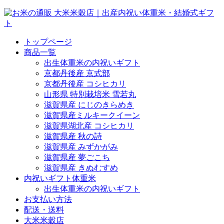
トップページ
商品一覧
出生体重米の内祝いギフト
京都丹後産 京式部
京都丹後産 コシヒカリ
山形県 特別栽培米 雪若丸
滋賀県産 にじのきらめき
滋賀県産ミルキークイーン
滋賀県湖北産 コシヒカリ
滋賀県産 秋の詩
滋賀県産 みずかがみ
滋賀県産 夢ごこち
滋賀県産 きぬむすめ
内祝いギフト体重米
出生体重米の内祝いギフト
お支払い方法
配送・送料
大米米穀店