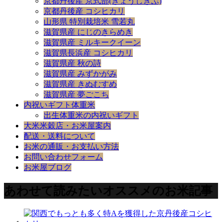
京都丹後産 京式部(きょうしきぶ)
京都丹後産 コシヒカリ
山形県 特別栽培米 雪若丸
滋賀県産 にじのきらめき
滋賀県産 ミルキークイーン
滋賀県長浜産 コシヒカリ
滋賀県産 秋の詩
滋賀県産 みずかがみ
滋賀県産 きぬむすめ
滋賀県産 夢ごこち
内祝いギフト体重米
出生体重米の内祝いギフト
大米米穀店・お米屋案内
配送・送料について
お米の通販・お支払い方法
お問い合わせフォーム
お米屋ブログ
あわせて読みたいオススメのお米記事