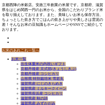
京都西陣の米穀店。安政三年創業の米屋です。京都府、滋賀
県をはじめ関西一円のお米から、全国のこだわりブランド米
を取り揃えしております。また、美味しいお米も保存方法、
ちょっとした炊き方でごはんの炊き上がりや美しさは雲泥の
差！そんなお米の豆知識もホームページやSNSでご紹介して
おります。
お米のあれこれ一覧へ
お米一覧
出生体重米の内祝いギフト
京都丹後産 京式部(きょうしきぶ)
京都丹後産 コシヒカリ
山形県 特別栽培米 雪若丸
滋賀県産 にじのきらめき
滋賀県産 ミルキークイーン
滋賀県長浜産 コシヒカリ
滋賀県産 秋の詩
滋賀県産 みずかがみ