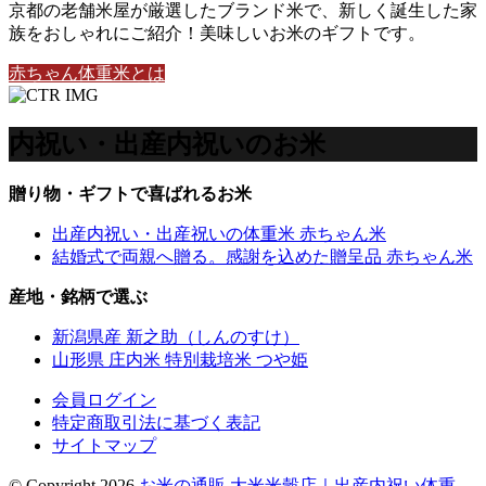
京都の老舗米屋が厳選したブランド米で、新しく誕生した家
族をおしゃれにご紹介！美味しいお米のギフトです。
赤ちゃん体重米とは
内祝い・出産内祝いのお米
贈り物・ギフトで喜ばれるお米
出産内祝い・出産祝いの体重米 赤ちゃん米
結婚式で両親へ贈る。感謝を込めた贈呈品 赤ちゃん米
産地・銘柄で選ぶ
新潟県産 新之助（しんのすけ）
山形県 庄内米 特別栽培米 つや姫
会員ログイン
特定商取引法に基づく表記
サイトマップ
© Copyright 2026
お米の通販 大米米穀店｜出産内祝い体重