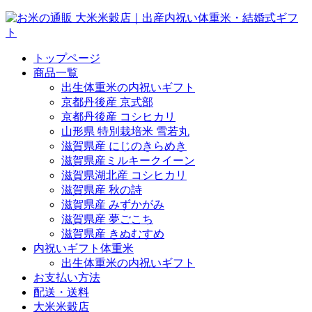
トップページ
商品一覧
出生体重米の内祝いギフト
京都丹後産 京式部
京都丹後産 コシヒカリ
山形県 特別栽培米 雪若丸
滋賀県産 にじのきらめき
滋賀県産ミルキークイーン
滋賀県湖北産 コシヒカリ
滋賀県産 秋の詩
滋賀県産 みずかがみ
滋賀県産 夢ごこち
滋賀県産 きぬむすめ
内祝いギフト体重米
出生体重米の内祝いギフト
お支払い方法
配送・送料
大米米穀店