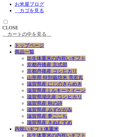
お米屋ブログ
カゴを見る
CLOSE
カートの中を見る
トップページ
商品一覧
出生体重米の内祝いギフト
京都丹後産 京式部
京都丹後産 コシヒカリ
山形県 特別栽培米 雪若丸
滋賀県産 にじのきらめき
滋賀県産ミルキークイーン
滋賀県湖北産 コシヒカリ
滋賀県産 秋の詩
滋賀県産 みずかがみ
滋賀県産 夢ごこち
滋賀県産 きぬむすめ
内祝いギフト体重米
出生体重米の内祝いギフト