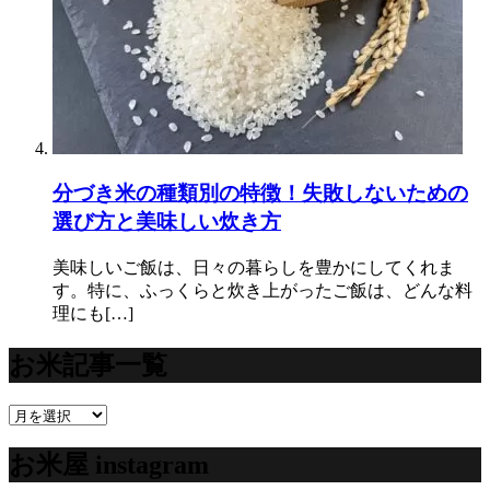
分づき米の種類別の特徴！失敗しないための
選び方と美味しい炊き方
美味しいご飯は、日々の暮らしを豊かにしてくれま
す。特に、ふっくらと炊き上がったご飯は、どんな料
理にも[…]
お米記事一覧
お
米
お米屋 instagram
記
事