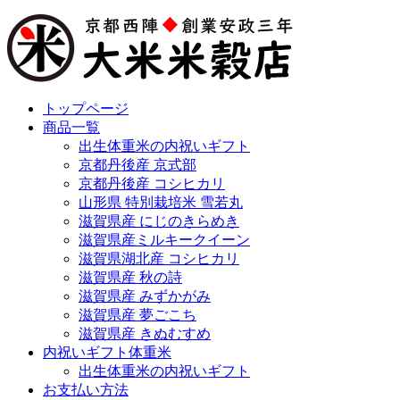
トップページ
商品一覧
出生体重米の内祝いギフト
京都丹後産 京式部
京都丹後産 コシヒカリ
山形県 特別栽培米 雪若丸
滋賀県産 にじのきらめき
滋賀県産ミルキークイーン
滋賀県湖北産 コシヒカリ
滋賀県産 秋の詩
滋賀県産 みずかがみ
滋賀県産 夢ごこち
滋賀県産 きぬむすめ
内祝いギフト体重米
出生体重米の内祝いギフト
お支払い方法