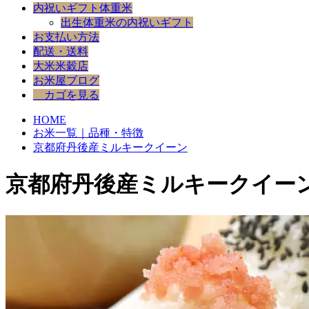
内祝いギフト体重米
出生体重米の内祝いギフト
お支払い方法
配送・送料
大米米穀店
お米屋ブログ
カゴを見る
HOME
お米一覧｜品種・特徴
京都府丹後産ミルキークイーン
京都府丹後産ミルキークイー