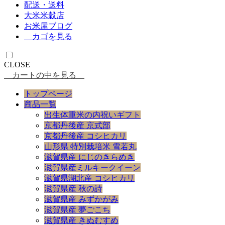
配送・送料
大米米穀店
お米屋ブログ
カゴを見る
CLOSE
カートの中を見る
トップページ
商品一覧
出生体重米の内祝いギフト
京都丹後産 京式部
京都丹後産 コシヒカリ
山形県 特別栽培米 雪若丸
滋賀県産 にじのきらめき
滋賀県産ミルキークイーン
滋賀県湖北産 コシヒカリ
滋賀県産 秋の詩
滋賀県産 みずかがみ
滋賀県産 夢ごこち
滋賀県産 きぬむすめ