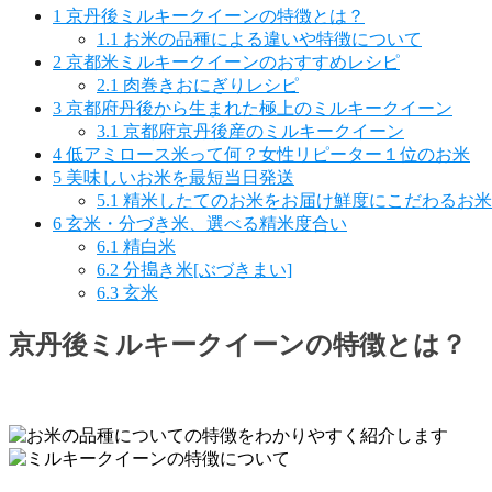
1
京丹後ミルキークイーンの特徴とは？
1.1
お米の品種による違いや特徴について
2
京都米ミルキークイーンのおすすめレシピ
2.1
肉巻きおにぎりレシピ
3
京都府丹後から生まれた極上のミルキークイーン
3.1
京都府京丹後産のミルキークイーン
4
低アミロース米って何？女性リピーター１位のお米
5
美味しいお米を最短当日発送
5.1
精米したてのお米をお届け鮮度にこだわるお米
6
玄米・分づき米、選べる精米度合い
6.1
精白米
6.2
分搗き米[ぶづきまい]
6.3
玄米
京丹後ミルキークイーンの特徴とは？