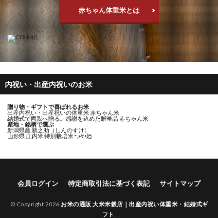
赤ちゃん体重米とは
内祝い・出産内祝いのお米
贈り物・ギフトで喜ばれるお米
出産内祝い・出産祝いの体重米 赤ちゃん米
結婚式で両親へ贈る。感謝を込めた贈呈品 赤ちゃん米
産地・銘柄で選ぶ
新潟県産 新之助（しんのすけ）
山形県 庄内米 特別栽培米 つや姫
会員ログイン
特定商取引法に基づく表記
サイトマップ
© Copyright 2026
お米の通販 大米米穀店｜出産内祝い体重米・結婚式ギ
フト
.