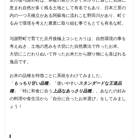
恵まれ自然が多く残る土地として有名でもあり、日本三景の
内の一つ天橋立がある阿蘇海に流れこむ野田川があり、町ぐ
るみで環境を考えた農業に取り組む事でもとても有名な町。
与謝野町で育てた京丹後極上コシヒカリは、自然環境の事を
考えぬき、土地の恵みを大切にた自然農法で作ったお米。
大切にこだわりぬいて作ったお米だから贈り物にも喜ばれる
逸品です。
お米の品種を特徴ごとに系統をわけてみました。
「
もっちり甘い品種
」「使いやすい
スタンダードな王道品
種
」「特に和食に合う
上品なあっさり品種
」。あなたの好み
の料理や食生活から「自分に合ったお米選び」をしてみまし
ょう！