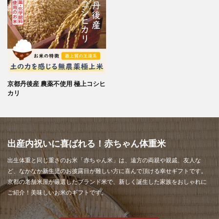
京都丹後産 農薬不使用 極上コシヒ
カリ
出産内祝いに喜ばれる！赤ちゃん体重米
出生体重と同じ重さのお米「赤ちゃん米」は、遠方の両親や親戚、友人な
ど、なかなか新生児のお披露目が難しい方に喜んで頂ける幸せギフトです。
京都の老舗米屋が厳選したブランド米で、新しく誕生した家族をおしゃれに
ご紹介！美味しいお米のギフトです。