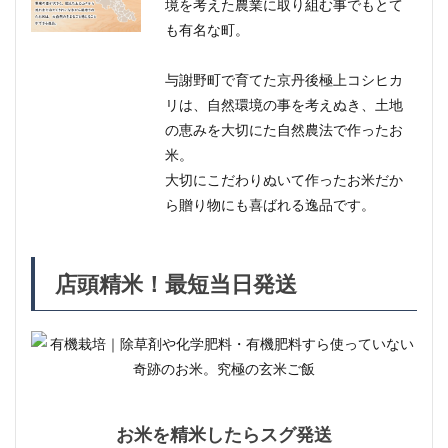
境を考えた農業に取り組む事でもとて
米、
も有名な町。
選べ
る精
米度
与謝野町で育てた京丹後極上コシヒカ
合い
リは、自然環境の事を考えぬき、土地
の恵みを大切にた自然農法で作ったお
米。
大切にこだわりぬいて作ったお米だか
ら贈り物にも喜ばれる逸品です。
店頭精米！最短当日発送
お米を精米したらスグ発送