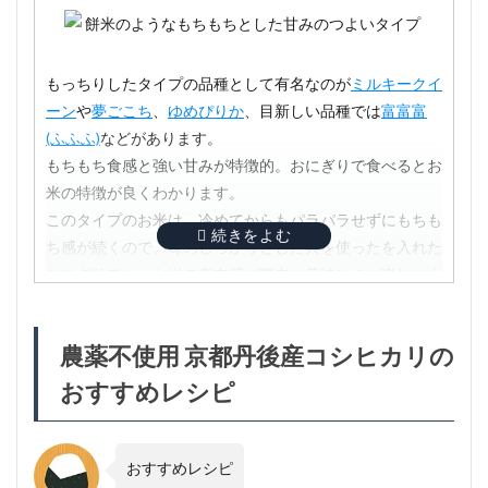
めレ
シピ
2.1
もっちりしたタイプの品種として有名なのが
ミルキークイ
レシ
ピ
ーン
や
夢ごこち
、
ゆめぴりか
、目新しい品種では
富富富
(ふふふ)
などがあります。
3
農薬
もちもち食感と強い甘みが特徴的。おにぎりで食べるとお
不使
米の特徴が良くわかります。
用の
このタイプのお米は、冷めてからもパラパラせずにもちも
自然
農法
ち感が続くので、味のしっかりとした具を使ったを入れた
契約
おにぎりでも、お米の存在感が際立つ美味しさが楽しめま
農家
す。
直送
安心
のお
農薬不使用 京都丹後産コシヒカリの
米
おすすめレシピ
3.1
京都
府京
丹後
おすすめレシピ
産の