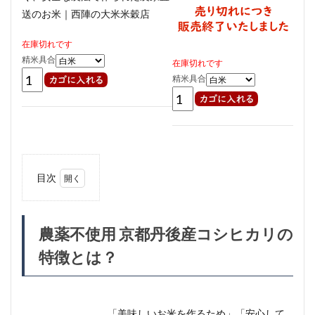
在庫切れです
精米具合
在庫切れです
精米具合
目次
1
農薬
不使
農薬不使用 京都丹後産コシヒカリの
用
京都
特徴とは？
丹後
産コ
シヒ
カリ
の特
「美味しいお米を作るため」「安心して