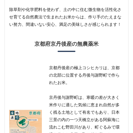
5
除草剤や化学肥料を使わず、土の中に住む微生物を活性化さ
京都
せ育てる自然農法で生まれたお米からは、作り手のたえまな
府京
丹後
い努力、間違いない安心、満足の美味しさが感じられます！
産の
無農
薬米
京都府京丹後産の無農薬米
5.1
自然
本来
の力
京都丹後産の極上コシヒカリは、京都
を活
かし
の北部に位置する丹後与謝野町で作ら
た農
れたお米。
家直
送 京
丹後
京丹後与謝野町は、寒暖の差が大きく
米
米作りに適した気候に恵まれ自然が多
6
く残る土地として有名でもあり、日本
玄
三景の内の一つ天橋立がある阿蘇海に
米・
流れこむ野田川があり、町ぐるみで環
分づ
き