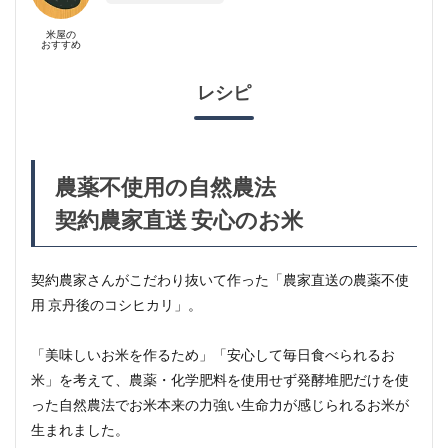
無農
薬米
米屋の
おすすめ
4
店頭
レシピ
精
米！
最短
当日
発送
農薬不使用の自然農法
4.1
契約農家直送 安心のお米
お米
を精
米し
たら
契約農家さんがこだわり抜いて作った「農家直送の農薬不使
スグ
用 京丹後のコシヒカリ」。
発送
鮮度
にこ
「美味しいお米を作るため」「安心して毎日食べられるお
だわ
米」を考えて、農薬・化学肥料を使用せず発酵堆肥だけを使
るお
米屋
った自然農法でお米本来の力強い生命力が感じられるお米が
で
生まれました。
す。