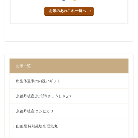
お米のあれこれ一覧へ
お米一覧
出生体重米の内祝いギフト
京都丹後産 京式部(きょうしきぶ)
京都丹後産 コシヒカリ
山形県 特別栽培米 雪若丸