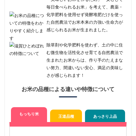
徴と
毎日食べられるお米」を考えて、農薬・
は？
化学肥料を使用せず発酵堆肥だけを使っ
1.1
た自然農法でお米本来の力強い生命力が
お米
感じられるお米が生まれました。
の品
種に
よる
除草剤や化学肥料を使わず、土の中に住
違い
や特
む微生物を活性化させ育てる自然農法で
徴に
生まれたお米からは、作り手のたえまな
つい
い努力、間違いない安心、満足の美味し
て
さが感じられます！
2
農薬
お米の品種による違いや特徴について
不使
用
京都
丹後
産コ
もっちり米
王道品種
あっさり上品
シヒ
カリ
のお
すす