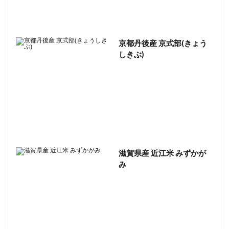
京都丹後産 京式部(きょう
しきぶ)
滋賀県産 近江米 みずかが
み