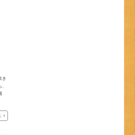
炊き
も、
感
む