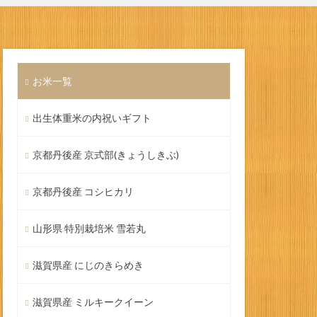
お米一覧
出生体重米の内祝いギフト
京都丹後産 京式部(きょうしきぶ)
京都丹後産 コシヒカリ
山形県 特別栽培米 雪若丸
滋賀県産 にじのきらめき
滋賀県産 ミルキークイーン