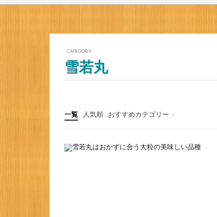
CATEGORY
雪若丸
一覧
人気順
おすすめカテゴリー
お米一覧｜品種・特徴
内祝いギフト体重米
お米の美味しい炊き方