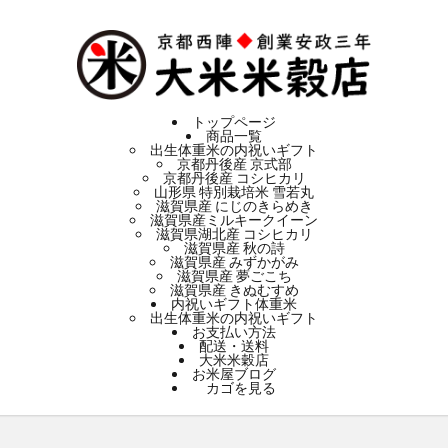
トップページ
商品一覧
出生体重米の内祝いギフト
京都丹後産 京式部
京都丹後産 コシヒカリ
山形県 特別栽培米 雪若丸
滋賀県産 にじのきらめき
滋賀県産ミルキークイーン
滋賀県湖北産 コシヒカリ
滋賀県産 秋の詩
滋賀県産 みずかがみ
滋賀県産 夢ごこち
滋賀県産 きぬむすめ
内祝いギフト体重米
出生体重米の内祝いギフト
お支払い方法
配送・送料
大米米穀店
お米屋ブログ
カゴを見る