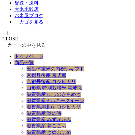
配送・送料
大米米穀店
お米屋ブログ
カゴを見る
CLOSE
カートの中を見る
トップページ
商品一覧
出生体重米の内祝いギフト
京都丹後産 京式部
京都丹後産 コシヒカリ
山形県 特別栽培米 雪若丸
滋賀県産 にじのきらめき
滋賀県産ミルキークイーン
滋賀県湖北産 コシヒカリ
滋賀県産 秋の詩
滋賀県産 みずかがみ
滋賀県産 夢ごこち
滋賀県産 きぬむすめ