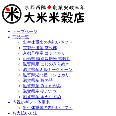
トップページ
商品一覧
出生体重米の内祝いギフト
京都丹後産 京式部
京都丹後産 コシヒカリ
山形県 特別栽培米 雪若丸
滋賀県産 にじのきらめき
滋賀県産ミルキークイーン
滋賀県湖北産 コシヒカリ
滋賀県産 秋の詩
滋賀県産 みずかがみ
滋賀県産 夢ごこち
滋賀県産 きぬむすめ
内祝いギフト体重米
出生体重米の内祝いギフト
お支払い方法