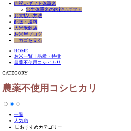
内祝いギフト体重米
出生体重米の内祝いギフト
お支払い方法
配送・送料
大米米穀店
お米屋ブログ
カゴを見る
HOME
お米一覧｜品種・特徴
農薬不使用コシヒカリ
CATEGORY
農薬不使用コシヒカリ
一覧
人気順
おすすめカテゴリー