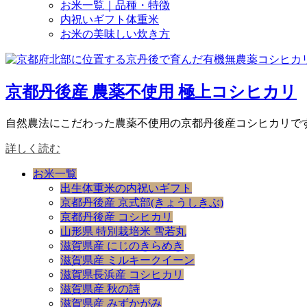
お米一覧｜品種・特徴
内祝いギフト体重米
お米の美味しい炊き方
京都丹後産 農薬不使用 極上コシヒカリ
自然農法にこだわった農薬不使用の京都丹後産コシヒカリで
詳しく読む
お米一覧
出生体重米の内祝いギフト
京都丹後産 京式部(きょうしきぶ)
京都丹後産 コシヒカリ
山形県 特別栽培米 雪若丸
滋賀県産 にじのきらめき
滋賀県産 ミルキークイーン
滋賀県長浜産 コシヒカリ
滋賀県産 秋の詩
滋賀県産 みずかがみ