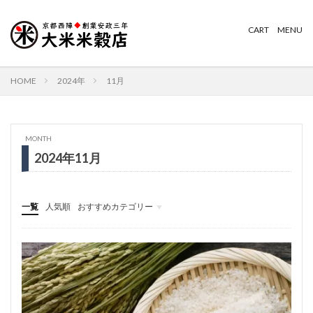
HOME
2024年
11月
MONTH
2024年11月
一覧
人気順
おすすめカテゴリー
お米一覧｜品種・特徴
内祝いギフト体重米
お米の美味しい炊き方