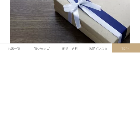
お米一覧
買い物カゴ
配送・送料
米屋インスタ
TOPへ
内祝いを郵送するときの注意点とおすすめギフト
出産や結婚など、人生の節目を迎えた喜びを分かち合いたい、感謝の
気持ちを込めて内祝いを贈りたいと考えていませんか。内祝いを郵送
する際に、失礼なく相手に気持ちよく受け取ってもらえるか不安に思
っていませんか。この記事では、内祝い郵送で贈るなら知っておきた
い […]
詳しく読む