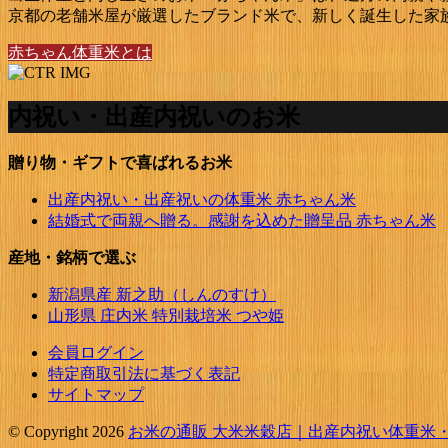
京都の老舗米屋が厳選したブランド米で、新しく誕生した家
赤ちゃん体重米とは
内祝い・出産内祝いのお米
贈り物・ギフトで喜ばれるお米
出産内祝い・出産祝いの体重米 赤ちゃん米
結婚式で両親へ贈る。感謝を込めた贈呈品 赤ちゃん米
産地・銘柄で選ぶ
新潟県産 新之助（しんのすけ）
山形県 庄内米 特別栽培米 つや姫
会員ログイン
特定商取引法に基づく表記
サイトマップ
© Copyright 2026
お米の通販 大米米穀店｜出産内祝い体重米