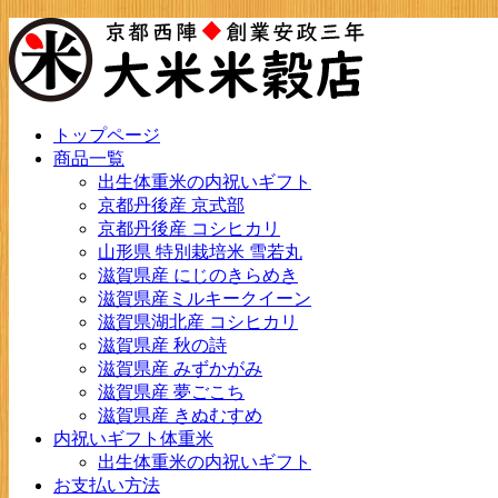
トップページ
商品一覧
出生体重米の内祝いギフト
京都丹後産 京式部
京都丹後産 コシヒカリ
山形県 特別栽培米 雪若丸
滋賀県産 にじのきらめき
滋賀県産ミルキークイーン
滋賀県湖北産 コシヒカリ
滋賀県産 秋の詩
滋賀県産 みずかがみ
滋賀県産 夢ごこち
滋賀県産 きぬむすめ
内祝いギフト体重米
出生体重米の内祝いギフト
お支払い方法