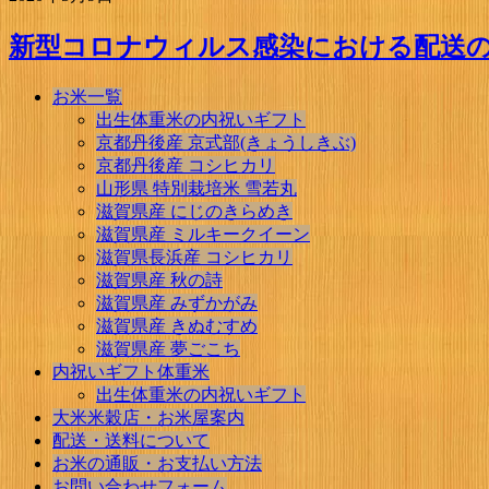
新型コロナウィルス感染における配送
お米一覧
出生体重米の内祝いギフト
京都丹後産 京式部(きょうしきぶ)
京都丹後産 コシヒカリ
山形県 特別栽培米 雪若丸
滋賀県産 にじのきらめき
滋賀県産 ミルキークイーン
滋賀県長浜産 コシヒカリ
滋賀県産 秋の詩
滋賀県産 みずかがみ
滋賀県産 きぬむすめ
滋賀県産 夢ごこち
内祝いギフト体重米
出生体重米の内祝いギフト
大米米穀店・お米屋案内
配送・送料について
お米の通販・お支払い方法
お問い合わせフォーム