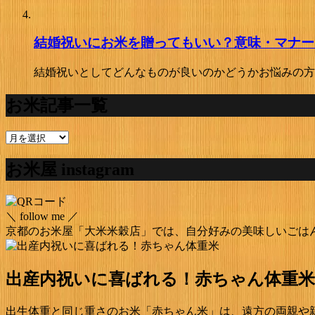
結婚祝いにお米を贈ってもいい？意味・マナー
結婚祝いとしてどんなものが良いのかどうかお悩みの方
お米記事一覧
お
米
お米屋 instagram
記
事
一
覧
＼ follow me ／
京都のお米屋「大米米穀店」では、自分好みの美味しいごは
出産内祝いに喜ばれる！赤ちゃん体重米
出生体重と同じ重さのお米「赤ちゃん米」は、遠方の両親や