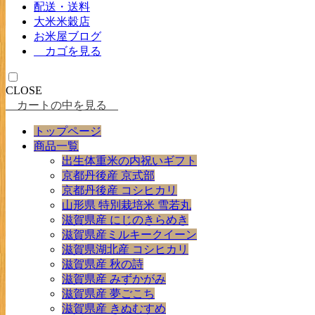
配送・送料
大米米穀店
お米屋ブログ
カゴを見る
CLOSE
カートの中を見る
トップページ
商品一覧
出生体重米の内祝いギフト
京都丹後産 京式部
京都丹後産 コシヒカリ
山形県 特別栽培米 雪若丸
滋賀県産 にじのきらめき
滋賀県産ミルキークイーン
滋賀県湖北産 コシヒカリ
滋賀県産 秋の詩
滋賀県産 みずかがみ
滋賀県産 夢ごこち
滋賀県産 きぬむすめ