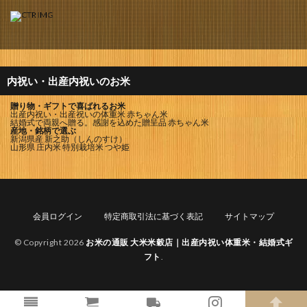
内祝い・出産内祝いのお米
贈り物・ギフトで喜ばれるお米
出産内祝い・出産祝いの体重米 赤ちゃん米
結婚式で両親へ贈る。感謝を込めた贈呈品 赤ちゃん米
産地・銘柄で選ぶ
新潟県産 新之助（しんのすけ）
山形県 庄内米 特別栽培米 つや姫
会員ログイン
特定商取引法に基づく表記
サイトマップ
© Copyright 2026
お米の通販 大米米穀店｜出産内祝い体重米・結婚式ギ
フト
.