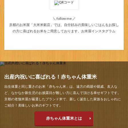
＼ follow me ／
京都のお米屋「大米米穀店」では、自分好みの美味しいごはんをお探し
の方に喜ばれるお米をご用意しております。
お米屋インスタグラム
出産内祝いに喜ばれる！赤ちゃん体重米
出生体重と同じ重さのお米「赤ちゃん米」は、遠方の両親や親戚、友人な
ど、なかなか新生児のお披露目が難しい方に喜んで頂ける幸せギフトです。
京都の老舗米屋が厳選したブランド米で、新しく誕生した家族をおしゃれに
ご紹介！美味しいお米のギフトです。
赤ちゃん体重米とは