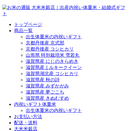
トップページ
商品一覧
出生体重米の内祝いギフト
京都丹後産 京式部
京都丹後産 コシヒカリ
山形県 特別栽培米 雪若丸
滋賀県産 にじのきらめき
滋賀県産ミルキークイーン
滋賀県湖北産 コシヒカリ
滋賀県産 秋の詩
滋賀県産 みずかがみ
滋賀県産 夢ごこち
滋賀県産 きぬむすめ
内祝いギフト体重米
出生体重米の内祝いギフト
お支払い方法
配送・送料
大米米穀店