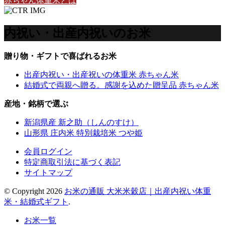
赤ちゃん体重米とは
内祝い・出産内祝いのお米
贈り物・ギフトで喜ばれるお米
出産内祝い・出産祝いの体重米 赤ちゃん米
結婚式で両親へ贈る。感謝を込めた贈呈品 赤ちゃん米
産地・銘柄で選ぶ
新潟県産 新之助（しんのすけ）
山形県 庄内米 特別栽培米 つや姫
会員ログイン
特定商取引法に基づく表記
サイトマップ
© Copyright 2026
お米の通販 大米米穀店｜出産内祝い体重
米・結婚式ギフト
.
お米一覧