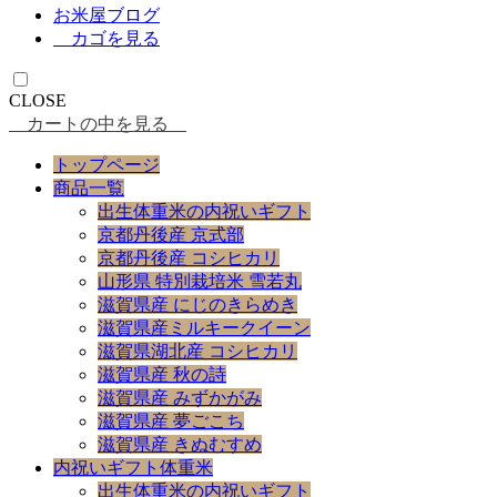
お米屋ブログ
カゴを見る
CLOSE
カートの中を見る
トップページ
商品一覧
出生体重米の内祝いギフト
京都丹後産 京式部
京都丹後産 コシヒカリ
山形県 特別栽培米 雪若丸
滋賀県産 にじのきらめき
滋賀県産ミルキークイーン
滋賀県湖北産 コシヒカリ
滋賀県産 秋の詩
滋賀県産 みずかがみ
滋賀県産 夢ごこち
滋賀県産 きぬむすめ
内祝いギフト体重米
出生体重米の内祝いギフト