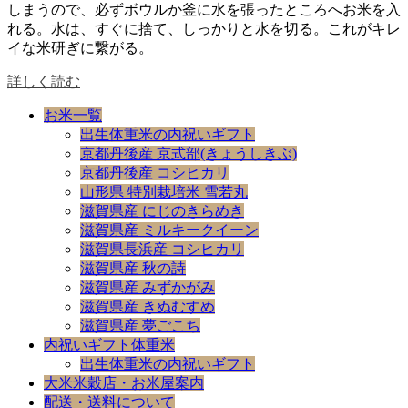
しまうので、必ずボウルか釜に水を張ったところへお米を入
れる。水は、すぐに捨て、しっかりと水を切る。これがキレ
イな米研ぎに繋がる。
詳しく読む
お米一覧
出生体重米の内祝いギフト
京都丹後産 京式部(きょうしきぶ)
京都丹後産 コシヒカリ
山形県 特別栽培米 雪若丸
滋賀県産 にじのきらめき
滋賀県産 ミルキークイーン
滋賀県長浜産 コシヒカリ
滋賀県産 秋の詩
滋賀県産 みずかがみ
滋賀県産 きぬむすめ
滋賀県産 夢ごこち
内祝いギフト体重米
出生体重米の内祝いギフト
大米米穀店・お米屋案内
配送・送料について