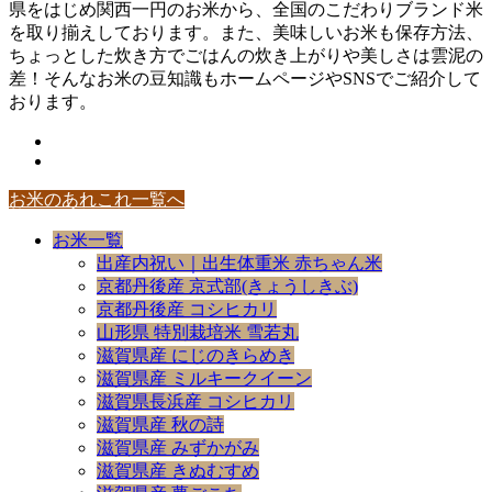
県をはじめ関西一円のお米から、全国のこだわりブランド米
を取り揃えしております。また、美味しいお米も保存方法、
ちょっとした炊き方でごはんの炊き上がりや美しさは雲泥の
差！そんなお米の豆知識もホームページやSNSでご紹介して
おります。
お米のあれこれ一覧へ
お米一覧
出産内祝い｜出生体重米 赤ちゃん米
京都丹後産 京式部(きょうしきぶ)
京都丹後産 コシヒカリ
山形県 特別栽培米 雪若丸
滋賀県産 にじのきらめき
滋賀県産 ミルキークイーン
滋賀県長浜産 コシヒカリ
滋賀県産 秋の詩
滋賀県産 みずかがみ
滋賀県産 きぬむすめ