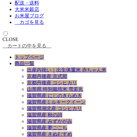
配送・送料
大米米穀店
お米屋ブログ
カゴを見る
CLOSE
カートの中を見る
トップページ
商品一覧
出産内祝い｜出生体重米 赤ちゃん米
京都丹後産 京式部
京都丹後産 コシヒカリ
山形県 特別栽培米 雪若丸
滋賀県産 にじのきらめき
滋賀県産ミルキークイーン
滋賀県湖北産 コシヒカリ
滋賀県産 秋の詩
滋賀県産 みずかがみ
滋賀県産 夢ごこち
滋賀県産 きぬむすめ