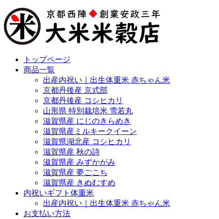
トップページ
商品一覧
出産内祝い｜出生体重米 赤ちゃん米
京都丹後産 京式部
京都丹後産 コシヒカリ
山形県 特別栽培米 雪若丸
滋賀県産 にじのきらめき
滋賀県産ミルキークイーン
滋賀県湖北産 コシヒカリ
滋賀県産 秋の詩
滋賀県産 みずかがみ
滋賀県産 夢ごこち
滋賀県産 きぬむすめ
内祝いギフト体重米
出産内祝い｜出生体重米 赤ちゃん米
お支払い方法