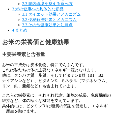
2.3
腸内環境を整える食べ方
3
米の健康への具体的な影響
3.1
ダイエット効果とメカニズム
3.2
便秘解消効果とメカニズム
3.3
その他健康効果と注意点
4
まとめ
お米の栄養価と健康効果
主要栄養素と含有量
お米の主成分は炭水化物、特にでんぷんです。
これは私たちの体の主要なエネルギー源となります。
他に、タンパク質、脂質、そしてビタミンB群（B1、B2、
ナイアシンなど）、ビタミンE、ミネラル（マグネシウム、
リン、鉄、亜鉛など）も含まれています。
これらの栄養素は、それぞれ代謝、細胞の成長、免疫機能の
維持など、体の様々な機能を支えています。
具体的には、ビタミンB1は糖質の代謝を促進し、エネルギ
ー産生を助けます。