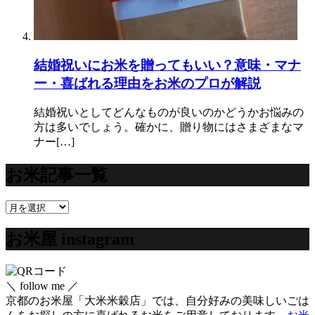
結婚祝いにお米を贈ってもいい？意味・マナ
ー・喜ばれる理由をお米のプロが解説
結婚祝いとしてどんなものが良いのかどうかお悩みの
方は多いでしょう。確かに、贈り物にはさまざまなマ
ナー[…]
お米記事一覧
お
米
お米屋 instagram
記
事
一
覧
＼ follow me ／
京都のお米屋「大米米穀店」では、自分好みの美味しいごは