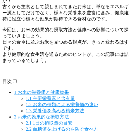
か？
古くから主食として親しまれてきたお米は、単なるエネルギ
ー源としてだけでなく、様々な栄養素を豊富に含み、健康維
持に役立つ様々な効果が期待できる食材なのです。
今回は、お米の効果的な摂取方法と健康への影響について探
っていきましょう。
日々の食卓に並ぶお米を見つめる視点が、きっと変わるはず
です。
より健康的な食生活を送るためのヒントが、この記事には詰
まっているでしょう。
目次
1
お米の栄養価と健康効果
1.1
主要栄養素と含有量
1.2
お米の種類による栄養価の違い
1.3
栄養価を高める精米方法
2
お米の効果的な摂取方法
2.1
1日の摂取量の目安
2.2
血糖値を上げるのを防ぐ食べ方