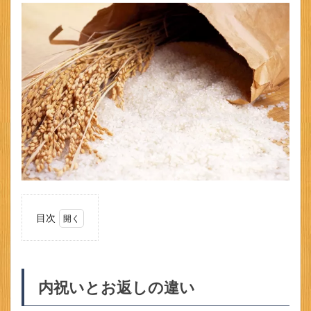
目次
1
内祝
いと
お返
内祝いとお返しの違い
しの
違い