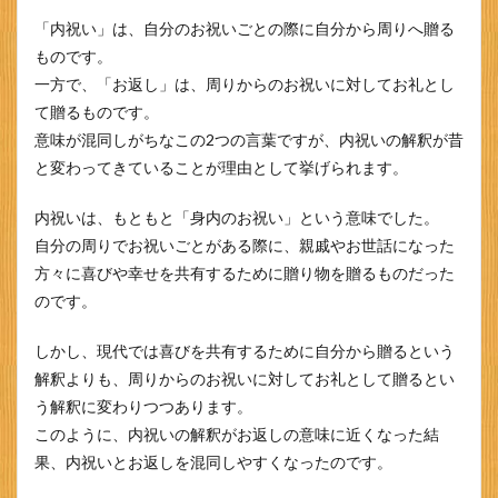
1.1
「内祝い」は、自分のお祝いごとの際に自分から周りへ贈る
代表
ものです。
的な
内祝
一方で、「お返し」は、周りからのお祝いに対してお礼とし
い
て贈るものです。
1.2
意味が混同しがちなこの2つの言葉ですが、内祝いの解釈が昔
お返
と変わってきていることが理由として挙げられます。
しが
必要
内祝いは、もともと「身内のお祝い」という意味でした。
なシ
ーン
自分の周りでお祝いごとがある際に、親戚やお世話になった
2
方々に喜びや幸せを共有するために贈り物を贈るものだった
内祝
のです。
いに
お米
しかし、現代では喜びを共有するために自分から贈るという
のギ
フト
解釈よりも、周りからのお祝いに対してお礼として贈るとい
が人
う解釈に変わりつつあります。
気な
このように、内祝いの解釈がお返しの意味に近くなった結
理由
果、内祝いとお返しを混同しやすくなったのです。
3
まと