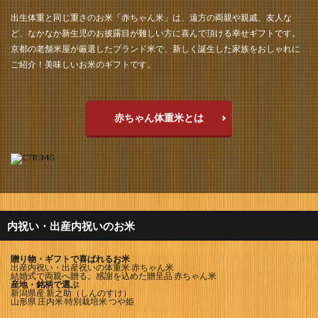
出生体重と同じ重さのお米「赤ちゃん米」は、遠方の両親や親戚、友人な
ど、なかなか新生児のお披露目が難しい方に喜んで頂ける幸せギフトです。
京都の老舗米屋が厳選したブランド米で、新しく誕生した家族をおしゃれに
ご紹介！美味しいお米のギフトです。
赤ちゃん体重米とは
内祝い・出産内祝いのお米
贈り物・ギフトで喜ばれるお米
出産内祝い・出産祝いの体重米 赤ちゃん米
結婚式で両親へ贈る。感謝を込めた贈呈品 赤ちゃん米
産地・銘柄で選ぶ
新潟県産 新之助（しんのすけ）
山形県 庄内米 特別栽培米 つや姫