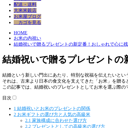
配送・送料
大米米穀店
お米屋ブログ
カゴを見る
HOME
お米の内祝い
結婚祝いで贈るプレゼントの新定番！おしゃれで心に残
結婚祝いで贈るプレゼントの
結婚という新しい門出にあたり、特別な祝福を伝えたいとい
それは、古来より日本の食文化を支えてきた「お米」を贈る
この記事では、結婚祝いのプレゼントとしてお米を選ぶ際の
目次
1
結婚祝いとお米のプレゼントの関係
2
お米ギフトの選び方と人気の高級米
2.1
家族構成に合わせた選び方
2.2
プレゼントとしての高級米の選び方