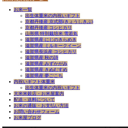
お米一覧
出生体重米の内祝いギフト
京都丹後産 京式部(きょうしきぶ)
京都丹後産 コシヒカリ
山形県 特別栽培米 雪若丸
滋賀県産 にじのきらめき
滋賀県産 ミルキークイーン
滋賀県長浜産 コシヒカリ
滋賀県産 秋の詩
滋賀県産 みずかがみ
滋賀県産 きぬむすめ
滋賀県産 夢ごこち
内祝いギフト体重米
出生体重米の内祝いギフト
大米米穀店・お米屋案内
配送・送料について
お米の通販・お支払い方法
お問い合わせフォーム
お米屋ブログ