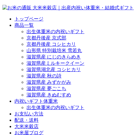
トップページ
商品一覧
出生体重米の内祝いギフト
京都丹後産 京式部
京都丹後産 コシヒカリ
山形県 特別栽培米 雪若丸
滋賀県産 にじのきらめき
滋賀県産ミルキークイーン
滋賀県湖北産 コシヒカリ
滋賀県産 秋の詩
滋賀県産 みずかがみ
滋賀県産 夢ごこち
滋賀県産 きぬむすめ
内祝いギフト体重米
出生体重米の内祝いギフト
お支払い方法
配送・送料
大米米穀店
お米屋ブログ