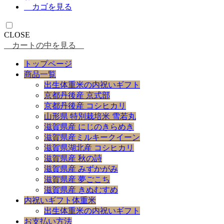
カゴを見る
CLOSE
カートの中を見る
トップページ
商品一覧
出生体重米の内祝いギフト
京都丹後産 京式部
京都丹後産 コシヒカリ
山形県 特別栽培米 雪若丸
滋賀県産 にじのきらめき
滋賀県産ミルキークイーン
滋賀県湖北産 コシヒカリ
滋賀県産 秋の詩
滋賀県産 みずかがみ
滋賀県産 夢ごこち
滋賀県産 きぬむすめ
内祝いギフト体重米
出生体重米の内祝いギフト
お支払い方法