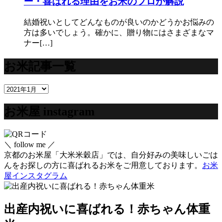
ー・喜ばれる理由をお米のプロが解説
結婚祝いとしてどんなものが良いのかどうかお悩みの
方は多いでしょう。確かに、贈り物にはさまざまなマ
ナー[…]
お米記事一覧
お
米
お米屋 instagram
記
事
一
覧
＼ follow me ／
京都のお米屋「大米米穀店」では、自分好みの美味しいごは
んをお探しの方に喜ばれるお米をご用意しております。
お米
屋インスタグラム
出産内祝いに喜ばれる！赤ちゃん体重