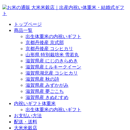
トップページ
商品一覧
出生体重米の内祝いギフト
京都丹後産 京式部
京都丹後産 コシヒカリ
山形県 特別栽培米 雪若丸
滋賀県産 にじのきらめき
滋賀県産ミルキークイーン
滋賀県湖北産 コシヒカリ
滋賀県産 秋の詩
滋賀県産 みずかがみ
滋賀県産 夢ごこち
滋賀県産 きぬむすめ
内祝いギフト体重米
出生体重米の内祝いギフト
お支払い方法
配送・送料
大米米穀店