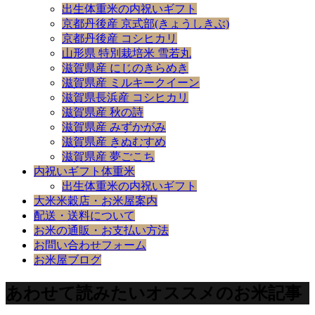
出生体重米の内祝いギフト
京都丹後産 京式部(きょうしきぶ)
京都丹後産 コシヒカリ
山形県 特別栽培米 雪若丸
滋賀県産 にじのきらめき
滋賀県産 ミルキークイーン
滋賀県長浜産 コシヒカリ
滋賀県産 秋の詩
滋賀県産 みずかがみ
滋賀県産 きぬむすめ
滋賀県産 夢ごこち
内祝いギフト体重米
出生体重米の内祝いギフト
大米米穀店・お米屋案内
配送・送料について
お米の通販・お支払い方法
お問い合わせフォーム
お米屋ブログ
あわせて読みたいオススメのお米記事