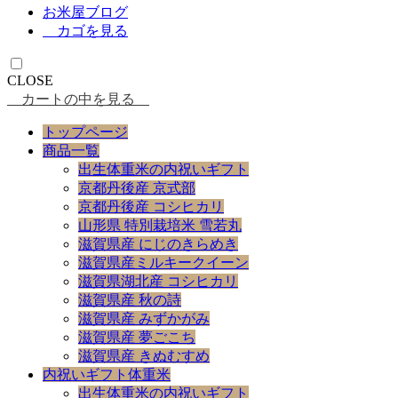
お米屋ブログ
カゴを見る
CLOSE
カートの中を見る
トップページ
商品一覧
出生体重米の内祝いギフト
京都丹後産 京式部
京都丹後産 コシヒカリ
山形県 特別栽培米 雪若丸
滋賀県産 にじのきらめき
滋賀県産ミルキークイーン
滋賀県湖北産 コシヒカリ
滋賀県産 秋の詩
滋賀県産 みずかがみ
滋賀県産 夢ごこち
滋賀県産 きぬむすめ
内祝いギフト体重米
出生体重米の内祝いギフト