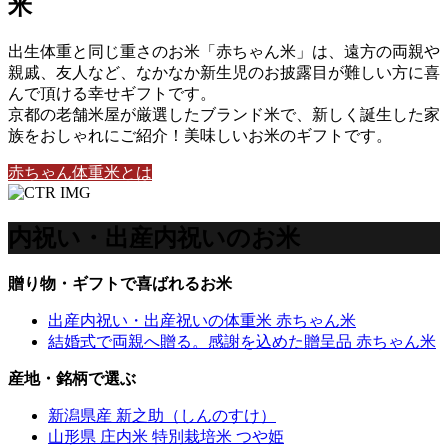
米
出生体重と同じ重さのお米「赤ちゃん米」は、遠方の両親や
親戚、友人など、なかなか新生児のお披露目が難しい方に喜
んで頂ける幸せギフトです。
京都の老舗米屋が厳選したブランド米で、新しく誕生した家
族をおしゃれにご紹介！美味しいお米のギフトです。
赤ちゃん体重米とは
内祝い・出産内祝いのお米
贈り物・ギフトで喜ばれるお米
出産内祝い・出産祝いの体重米 赤ちゃん米
結婚式で両親へ贈る。感謝を込めた贈呈品 赤ちゃん米
産地・銘柄で選ぶ
新潟県産 新之助（しんのすけ）
山形県 庄内米 特別栽培米 つや姫