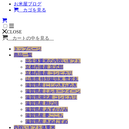
お米屋ブログ
カゴを見る
CLOSE
カートの中を見る
トップページ
商品一覧
出生体重米の内祝いギフト
京都丹後産 京式部
京都丹後産 コシヒカリ
山形県 特別栽培米 雪若丸
滋賀県産 にじのきらめき
滋賀県産ミルキークイーン
滋賀県湖北産 コシヒカリ
滋賀県産 秋の詩
滋賀県産 みずかがみ
滋賀県産 夢ごこち
滋賀県産 きぬむすめ
内祝いギフト体重米