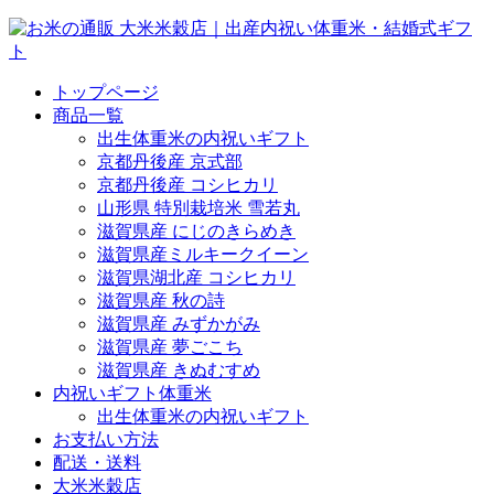
トップページ
商品一覧
出生体重米の内祝いギフト
京都丹後産 京式部
京都丹後産 コシヒカリ
山形県 特別栽培米 雪若丸
滋賀県産 にじのきらめき
滋賀県産ミルキークイーン
滋賀県湖北産 コシヒカリ
滋賀県産 秋の詩
滋賀県産 みずかがみ
滋賀県産 夢ごこち
滋賀県産 きぬむすめ
内祝いギフト体重米
出生体重米の内祝いギフト
お支払い方法
配送・送料
大米米穀店