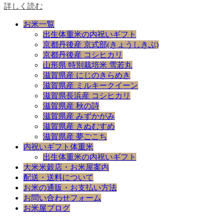
詳しく読む
お米一覧
出生体重米の内祝いギフト
京都丹後産 京式部(きょうしきぶ)
京都丹後産 コシヒカリ
山形県 特別栽培米 雪若丸
滋賀県産 にじのきらめき
滋賀県産 ミルキークイーン
滋賀県長浜産 コシヒカリ
滋賀県産 秋の詩
滋賀県産 みずかがみ
滋賀県産 きぬむすめ
滋賀県産 夢ごこち
内祝いギフト体重米
出生体重米の内祝いギフト
大米米穀店・お米屋案内
配送・送料について
お米の通販・お支払い方法
お問い合わせフォーム
お米屋ブログ