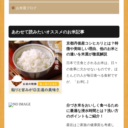
お米屋ブログ
あわせて読みたいオススメのお米記事
京都丹後産コシヒカリとは？特
徴や美味しい理由、他のお米と
の違いを米屋が徹底解説
日本で主食とされるお米は、日々
の食事に欠かせないものです。ほ
とんどの人が毎日食べる食材です
が、「お米[…]
分づき米をおいしく食べるため
に最適な浸水時間とは？洗い方
のポイントもご紹介！
最近はご家族の健康面も考慮し