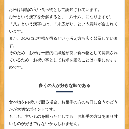
いて
お米は縁起の良い食べ物として認知されています。
1.1
縁起
お米という漢字を分解すると、「八十八」になりますが、
が良
「八」という漢字には、「末広がり」という意味が含まれて
い
います。
1.2
また、お米には神様が宿るという考え方も広く普及していま
多く
す。
の人
が好
そのため、お米は一般的に縁起が良い食べ物として認識され
きな
ているため、お祝い事としてお米を贈ることは非常におすす
味で
めです。
ある
1.3
日持
多くの人が好きな味である
ちが
良い
食べ物を内祝いで贈る場合、お相手の方のお口に合うかどう
2
おし
かが大切なポイントです。
ゃれ
もしも、甘いものを贈ったとしても、お相手の方はあまり甘
なお
いものが好きではないかもしれません。
米ギ
フト