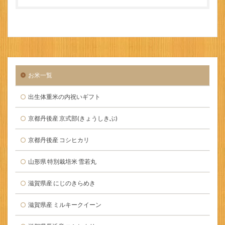
お米一覧
出生体重米の内祝いギフト
京都丹後産 京式部(きょうしきぶ)
京都丹後産 コシヒカリ
山形県 特別栽培米 雪若丸
滋賀県産 にじのきらめき
滋賀県産 ミルキークイーン