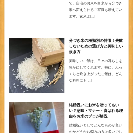
て、自宅のお米を白米から分づき
米へ変えられるご家庭も増えてい
ます。玄米よ[…]
分づき米の種類別の特徴！失敗
しないための選び方と美味しい
炊き方
美味しいご飯は、日々の暮らしを
豊かにしてくれます。特に、ふっ
くらと炊き上がったご飯は、どん
な料理にも[…]
結婚祝いにお米を贈ってもい
い？意味・マナー・喜ばれる理
由をお米のプロが解説
結婚祝いとしてどんなものが良い
のかどうかお悩みの方は多いでし