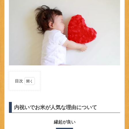
目次
1
内祝
いで
お米
内祝いでお米が人気な理由について
が人
気な
理由
縁起が良い
につ