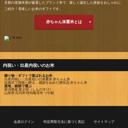
京都の老舗米屋が厳選したブランド米で、新しく誕生した家族をおしゃれに
ご紹介！美味しいお米のギフトです。
赤ちゃん体重米とは
内祝い・出産内祝いのお米
贈り物・ギフトで喜ばれるお米
出産内祝い・出産祝いの体重米 赤ちゃん米
結婚式で両親へ贈る。感謝を込めた贈呈品 赤ちゃん米
産地・銘柄で選ぶ
新潟県産 新之助（しんのすけ）
山形県 庄内米 特別栽培米 つや姫
会員ログイン
特定商取引法に基づく表記
サイトマップ