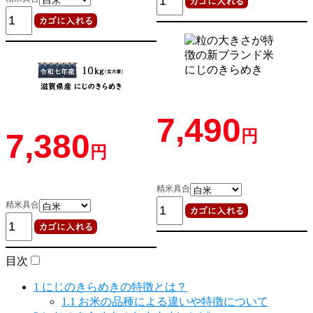
7,490
円
7,380
円
精米具合
精米具合
目次
1
にじのきらめきの特徴とは？
1.1
お米の品種による違いや特徴について