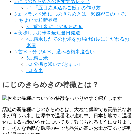
2
にじのきらめきのおすすめレシピ
2.1
「五目炊き込みご飯」の作り方
3
新ブランド米 にじのきらめきは、粒感が口の中でこ
こちよい大粒新品種
3.1
近江米 にじのきらめき
4
美味しいお米を最短当日発送
4.1
精米したてのお米をお届け鮮度にこだわるお
米屋
5
玄米・分づき米、選べる精米度合い
5.1
精白米
5.2
分搗き米[ぶづきまい]
5.3
玄米
にじのきらめきの特徴とは？
話題の新品種にじのきらめきは、大粒で猛暑でも高品質なお
米が育つお米。世界中で温暖化が進む中、日本各地でも温暖
化によるお米の不作について多く報じられるようになりまし
た。そんな過酷な環境の中でも品質の高いお米が実ると評判