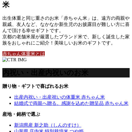
米
出生体重と同じ重さのお米「赤ちゃん米」は、遠方の両親や
親戚、友人など、なかなか新生児のお披露目が難しい方に喜
んで頂ける幸せギフトです。
京都の老舗米屋が厳選したブランド米で、新しく誕生した家
族をおしゃれにご紹介！美味しいお米のギフトです。
赤ちゃん体重米とは
内祝い・出産内祝いのお米
贈り物・ギフトで喜ばれるお米
出産内祝い・出産祝いの体重米 赤ちゃん米
結婚式で両親へ贈る。感謝を込めた贈呈品 赤ちゃん米
産地・銘柄で選ぶ
新潟県産 新之助（しんのすけ）
山形県 庄内米 特別栽培米 つや姫