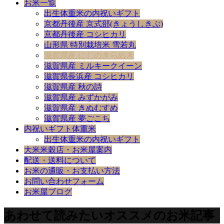
お米一覧
出生体重米の内祝いギフト
京都丹後産 京式部(きょうしきぶ)
京都丹後産 コシヒカリ
山形県 特別栽培米 雪若丸
滋賀県産 にじのきらめき
滋賀県産 ミルキークイーン
滋賀県長浜産 コシヒカリ
滋賀県産 秋の詩
滋賀県産 みずかがみ
滋賀県産 きぬむすめ
滋賀県産 夢ごこち
内祝いギフト体重米
出生体重米の内祝いギフト
大米米穀店・お米屋案内
配送・送料について
お米の通販・お支払い方法
お問い合わせフォーム
お米屋ブログ
あわせて読みたいオススメのお米記事