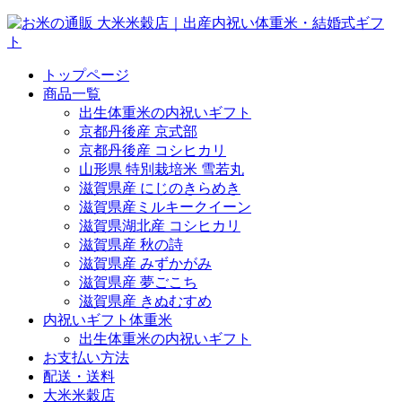
トップページ
商品一覧
出生体重米の内祝いギフト
京都丹後産 京式部
京都丹後産 コシヒカリ
山形県 特別栽培米 雪若丸
滋賀県産 にじのきらめき
滋賀県産ミルキークイーン
滋賀県湖北産 コシヒカリ
滋賀県産 秋の詩
滋賀県産 みずかがみ
滋賀県産 夢ごこち
滋賀県産 きぬむすめ
内祝いギフト体重米
出生体重米の内祝いギフト
お支払い方法
配送・送料
大米米穀店