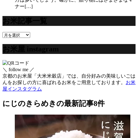
ナー[…]
お米記事一覧
お
米
お米屋 instagram
記
事
一
覧
＼ follow me ／
京都のお米屋「大米米穀店」では、自分好みの美味しいごは
んをお探しの方に喜ばれるお米をご用意しております。
お米
屋インスタグラム
にじのきらめき
の最新記事8件