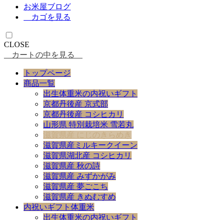
お米屋ブログ
カゴを見る
CLOSE
カートの中を見る
トップページ
商品一覧
出生体重米の内祝いギフト
京都丹後産 京式部
京都丹後産 コシヒカリ
山形県 特別栽培米 雪若丸
滋賀県産 にじのきらめき
滋賀県産ミルキークイーン
滋賀県湖北産 コシヒカリ
滋賀県産 秋の詩
滋賀県産 みずかがみ
滋賀県産 夢ごこち
滋賀県産 きぬむすめ
内祝いギフト体重米
出生体重米の内祝いギフト