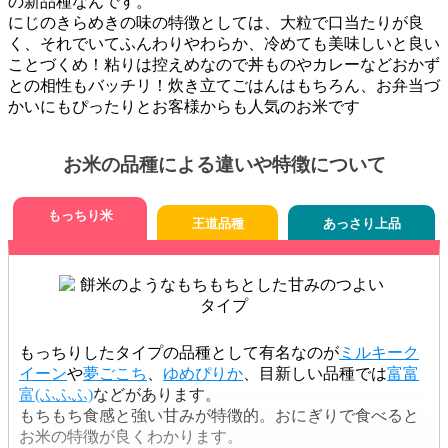
の新品種なんです。
にじのきらめきの味の特徴としては、大粒で口当たりが良
く、それでいてふんわりやわらか、冷めても美味しいと良い
ことづくめ！粘りは控えめなので丼ものやカレーなどおかず
との相性もバッチリ！炊き立てごはんはもちろん、お弁当づ
かいにもぴったりとお客様からも人気のお米です
お米の品種による違いや特徴について
もっちり米
王道品種
あっさり上品
もっちりしたタイプの品種として有名なのが
ミルキーク
イーン
や
夢ごこち
、
ゆめぴりか
、目新しい品種では
富富
富(ふふふ)
などがあります。
もちもち食感と強い甘みが特徴的。おにぎりで食べると
お米の特徴が良くわかります。