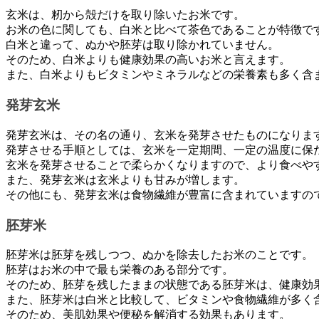
玄米は、籾から殻だけを取り除いたお米です。
お米の色に関しても、白米と比べて茶色であることが特徴で
白米と違って、ぬかや胚芽は取り除かれていません。
そのため、白米よりも健康効果の高いお米と言えます。
また、白米よりもビタミンやミネラルなどの栄養素も多く含
発芽玄米
発芽玄米は、その名の通り、玄米を発芽させたものになりま
発芽させる手順としては、玄米を一定期間、一定の温度に保
玄米を発芽させることで柔らかくなりますので、より食べや
また、発芽玄米は玄米よりも甘みが増します。
その他にも、発芽玄米は食物繊維が豊富に含まれていますの
胚芽米
胚芽米は胚芽を残しつつ、ぬかを除去したお米のことです。
胚芽はお米の中で最も栄養のある部分です。
そのため、胚芽を残したままの状態である胚芽米は、健康効
また、胚芽米は白米と比較して、ビタミンや食物繊維が多く
そのため、美肌効果や便秘を解消する効果もあります。