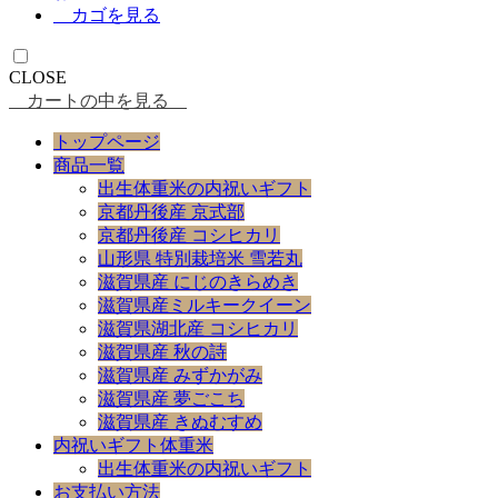
カゴを見る
CLOSE
カートの中を見る
トップページ
商品一覧
出生体重米の内祝いギフト
京都丹後産 京式部
京都丹後産 コシヒカリ
山形県 特別栽培米 雪若丸
滋賀県産 にじのきらめき
滋賀県産ミルキークイーン
滋賀県湖北産 コシヒカリ
滋賀県産 秋の詩
滋賀県産 みずかがみ
滋賀県産 夢ごこち
滋賀県産 きぬむすめ
内祝いギフト体重米
出生体重米の内祝いギフト
お支払い方法