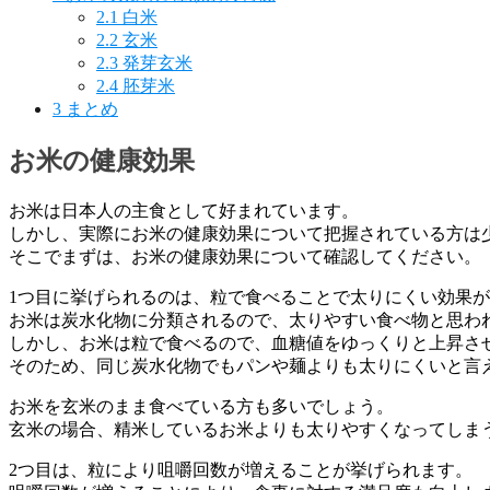
2.1
白米
2.2
玄米
2.3
発芽玄米
2.4
胚芽米
3
まとめ
お米の健康効果
お米は日本人の主食として好まれています。
しかし、実際にお米の健康効果について把握されている方は
そこでまずは、お米の健康効果について確認してください。
1つ目に挙げられるのは、粒で食べることで太りにくい効果
お米は炭水化物に分類されるので、太りやすい食べ物と思わ
しかし、お米は粒で食べるので、血糖値をゆっくりと上昇さ
そのため、同じ炭水化物でもパンや麺よりも太りにくいと言
お米を玄米のまま食べている方も多いでしょう。
玄米の場合、精米しているお米よりも太りやすくなってしま
2つ目は、粒により咀嚼回数が増えることが挙げられます。