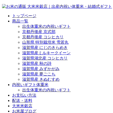
トップページ
商品一覧
出生体重米の内祝いギフト
京都丹後産 京式部
京都丹後産 コシヒカリ
山形県 特別栽培米 雪若丸
滋賀県産 にじのきらめき
滋賀県産ミルキークイーン
滋賀県湖北産 コシヒカリ
滋賀県産 秋の詩
滋賀県産 みずかがみ
滋賀県産 夢ごこち
滋賀県産 きぬむすめ
内祝いギフト体重米
出生体重米の内祝いギフト
お支払い方法
配送・送料
大米米穀店
お米屋ブログ