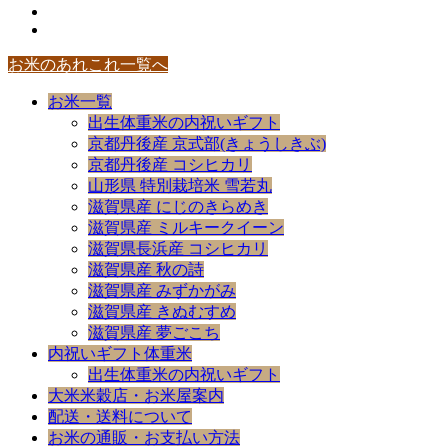
お米のあれこれ一覧へ
お米一覧
出生体重米の内祝いギフト
京都丹後産 京式部(きょうしきぶ)
京都丹後産 コシヒカリ
山形県 特別栽培米 雪若丸
滋賀県産 にじのきらめき
滋賀県産 ミルキークイーン
滋賀県長浜産 コシヒカリ
滋賀県産 秋の詩
滋賀県産 みずかがみ
滋賀県産 きぬむすめ
滋賀県産 夢ごこち
内祝いギフト体重米
出生体重米の内祝いギフト
大米米穀店・お米屋案内
配送・送料について
お米の通販・お支払い方法