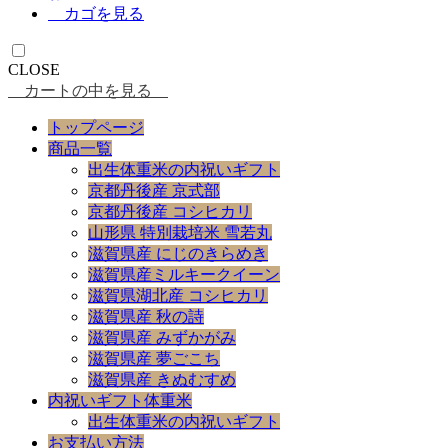
カゴを見る
CLOSE
カートの中を見る
トップページ
商品一覧
出生体重米の内祝いギフト
京都丹後産 京式部
京都丹後産 コシヒカリ
山形県 特別栽培米 雪若丸
滋賀県産 にじのきらめき
滋賀県産ミルキークイーン
滋賀県湖北産 コシヒカリ
滋賀県産 秋の詩
滋賀県産 みずかがみ
滋賀県産 夢ごこち
滋賀県産 きぬむすめ
内祝いギフト体重米
出生体重米の内祝いギフト
お支払い方法