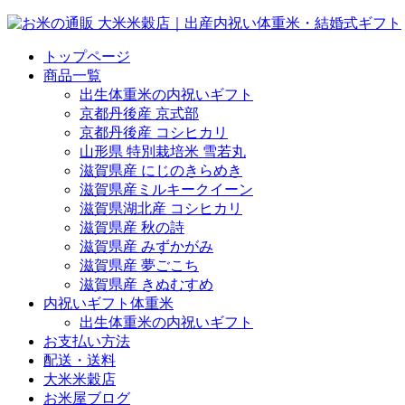
トップページ
商品一覧
出生体重米の内祝いギフト
京都丹後産 京式部
京都丹後産 コシヒカリ
山形県 特別栽培米 雪若丸
滋賀県産 にじのきらめき
滋賀県産ミルキークイーン
滋賀県湖北産 コシヒカリ
滋賀県産 秋の詩
滋賀県産 みずかがみ
滋賀県産 夢ごこち
滋賀県産 きぬむすめ
内祝いギフト体重米
出生体重米の内祝いギフト
お支払い方法
配送・送料
大米米穀店
お米屋ブログ