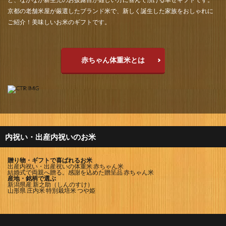
京都の老舗米屋が厳選したブランド米で、新しく誕生した家族をおしゃれに
ご紹介！美味しいお米のギフトです。
赤ちゃん体重米とは
内祝い・出産内祝いのお米
贈り物・ギフトで喜ばれるお米
出産内祝い・出産祝いの体重米 赤ちゃん米
結婚式で両親へ贈る。感謝を込めた贈呈品 赤ちゃん米
産地・銘柄で選ぶ
新潟県産 新之助（しんのすけ）
山形県 庄内米 特別栽培米 つや姫