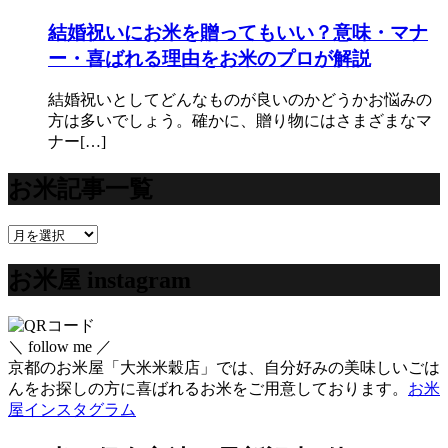
結婚祝いにお米を贈ってもいい？意味・マナ
ー・喜ばれる理由をお米のプロが解説
結婚祝いとしてどんなものが良いのかどうかお悩みの
方は多いでしょう。確かに、贈り物にはさまざまなマ
ナー[…]
お米記事一覧
お
米
お米屋 instagram
記
事
一
覧
＼ follow me ／
京都のお米屋「大米米穀店」では、自分好みの美味しいごは
んをお探しの方に喜ばれるお米をご用意しております。
お米
屋インスタグラム