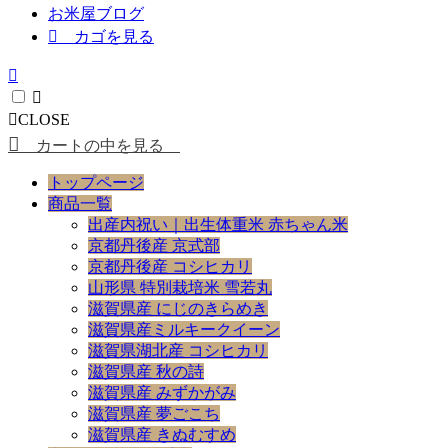
お米屋ブログ
カゴを見る
CLOSE
カートの中を見る
トップページ
商品一覧
出産内祝い｜出生体重米 赤ちゃん米
京都丹後産 京式部
京都丹後産 コシヒカリ
山形県 特別栽培米 雪若丸
滋賀県産 にじのきらめき
滋賀県産ミルキークイーン
滋賀県湖北産 コシヒカリ
滋賀県産 秋の詩
滋賀県産 みずかがみ
滋賀県産 夢ごこち
滋賀県産 きぬむすめ