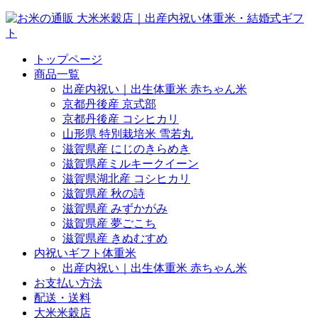
トップページ
商品一覧
出産内祝い｜出生体重米 赤ちゃん米
京都丹後産 京式部
京都丹後産 コシヒカリ
山形県 特別栽培米 雪若丸
滋賀県産 にじのきらめき
滋賀県産ミルキークイーン
滋賀県湖北産 コシヒカリ
滋賀県産 秋の詩
滋賀県産 みずかがみ
滋賀県産 夢ごこち
滋賀県産 きぬむすめ
内祝いギフト体重米
出産内祝い｜出生体重米 赤ちゃん米
お支払い方法
配送・送料
大米米穀店