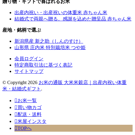
贈り物・ギフトで喜ばれるお米
出産内祝い・出産祝いの体重米 赤ちゃん米
結婚式で両親へ贈る。感謝を込めた贈呈品 赤ちゃん米
産地・銘柄で選ぶ
新潟県産 新之助（しんのすけ）
山形県 庄内米 特別栽培米 つや姫
会員ログイン
特定商取引法に基づく表記
サイトマップ
© Copyright 2026
お米の通販 大米米穀店｜出産内祝い体重
米・結婚式ギフト
.
お米一覧
買い物カゴ
配送・送料
米屋インスタ
TOPへ