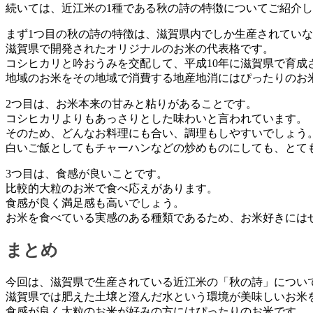
続いては、近江米の1種である秋の詩の特徴についてご紹介
まず1つ目の秋の詩の特徴は、滋賀県内でしか生産されてい
滋賀県で開発されたオリジナルのお米の代表格です。
コシヒカリと吟おうみを交配して、平成10年に滋賀県で育成
地域のお米をその地域で消費する地産地消にはぴったりのお
2つ目は、お米本来の甘みと粘りがあることです。
コシヒカリよりもあっさりとした味わいと言われています。
そのため、どんなお料理にも合い、調理もしやすいでしょう
白いご飯としてもチャーハンなどの炒めものにしても、とて
3つ目は、食感が良いことです。
比較的大粒のお米で食べ応えがあります。
食感が良く満足感も高いでしょう。
お米を食べている実感のある種類であるため、お米好きには
まとめ
今回は、滋賀県で生産されている近江米の「秋の詩」につい
滋賀県では肥えた土壌と澄んだ水という環境が美味しいお米
食感が良く大粒のお米が好みの方にはぴったりのお米です。