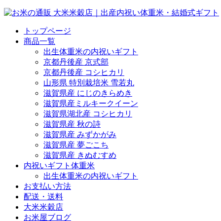
トップページ
商品一覧
出生体重米の内祝いギフト
京都丹後産 京式部
京都丹後産 コシヒカリ
山形県 特別栽培米 雪若丸
滋賀県産 にじのきらめき
滋賀県産ミルキークイーン
滋賀県湖北産 コシヒカリ
滋賀県産 秋の詩
滋賀県産 みずかがみ
滋賀県産 夢ごこち
滋賀県産 きぬむすめ
内祝いギフト体重米
出生体重米の内祝いギフト
お支払い方法
配送・送料
大米米穀店
お米屋ブログ