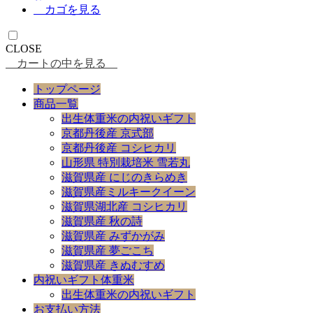
カゴを見る
CLOSE
カートの中を見る
トップページ
商品一覧
出生体重米の内祝いギフト
京都丹後産 京式部
京都丹後産 コシヒカリ
山形県 特別栽培米 雪若丸
滋賀県産 にじのきらめき
滋賀県産ミルキークイーン
滋賀県湖北産 コシヒカリ
滋賀県産 秋の詩
滋賀県産 みずかがみ
滋賀県産 夢ごこち
滋賀県産 きぬむすめ
内祝いギフト体重米
出生体重米の内祝いギフト
お支払い方法