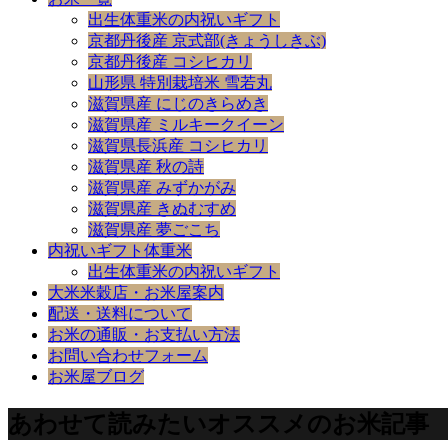
出生体重米の内祝いギフト
京都丹後産 京式部(きょうしきぶ)
京都丹後産 コシヒカリ
山形県 特別栽培米 雪若丸
滋賀県産 にじのきらめき
滋賀県産 ミルキークイーン
滋賀県長浜産 コシヒカリ
滋賀県産 秋の詩
滋賀県産 みずかがみ
滋賀県産 きぬむすめ
滋賀県産 夢ごこち
内祝いギフト体重米
出生体重米の内祝いギフト
大米米穀店・お米屋案内
配送・送料について
お米の通販・お支払い方法
お問い合わせフォーム
お米屋ブログ
あわせて読みたいオススメのお米記事