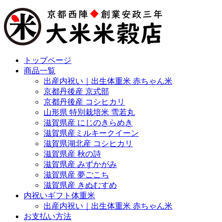
トップページ
商品一覧
出産内祝い｜出生体重米 赤ちゃん米
京都丹後産 京式部
京都丹後産 コシヒカリ
山形県 特別栽培米 雪若丸
滋賀県産 にじのきらめき
滋賀県産ミルキークイーン
滋賀県湖北産 コシヒカリ
滋賀県産 秋の詩
滋賀県産 みずかがみ
滋賀県産 夢ごこち
滋賀県産 きぬむすめ
内祝いギフト体重米
出産内祝い｜出生体重米 赤ちゃん米
お支払い方法