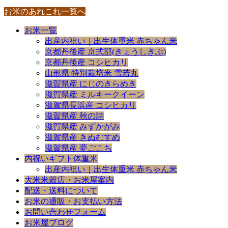
お米のあれこれ一覧へ
お米一覧
出産内祝い｜出生体重米 赤ちゃん米
京都丹後産 京式部(きょうしきぶ)
京都丹後産 コシヒカリ
山形県 特別栽培米 雪若丸
滋賀県産 にじのきらめき
滋賀県産 ミルキークイーン
滋賀県長浜産 コシヒカリ
滋賀県産 秋の詩
滋賀県産 みずかがみ
滋賀県産 きぬむすめ
滋賀県産 夢ごこち
内祝いギフト体重米
出産内祝い｜出生体重米 赤ちゃん米
大米米穀店・お米屋案内
配送・送料について
お米の通販・お支払い方法
お問い合わせフォーム
お米屋ブログ