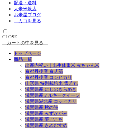
配送・送料
大米米穀店
お米屋ブログ
カゴを見る
CLOSE
カートの中を見る
トップページ
商品一覧
出産内祝い｜出生体重米 赤ちゃん米
京都丹後産 京式部
京都丹後産 コシヒカリ
山形県 特別栽培米 雪若丸
滋賀県産 にじのきらめき
滋賀県産ミルキークイーン
滋賀県湖北産 コシヒカリ
滋賀県産 秋の詩
滋賀県産 みずかがみ
滋賀県産 夢ごこち
滋賀県産 きぬむすめ