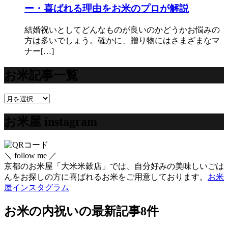
ー・喜ばれる理由をお米のプロが解説
結婚祝いとしてどんなものが良いのかどうかお悩みの
方は多いでしょう。確かに、贈り物にはさまざまなマ
ナー[…]
お米記事一覧
お
米
お米屋 instagram
記
事
一
覧
＼ follow me ／
京都のお米屋「大米米穀店」では、自分好みの美味しいごは
んをお探しの方に喜ばれるお米をご用意しております。
お米
屋インスタグラム
お米の内祝い
の最新記事8件