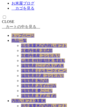
お米屋ブログ
カゴを見る
CLOSE
カートの中を見る
トップページ
商品一覧
出生体重米の内祝いギフト
京都丹後産 京式部
京都丹後産 コシヒカリ
山形県 特別栽培米 雪若丸
滋賀県産 にじのきらめき
滋賀県産ミルキークイーン
滋賀県湖北産 コシヒカリ
滋賀県産 秋の詩
滋賀県産 みずかがみ
滋賀県産 夢ごこち
滋賀県産 きぬむすめ
内祝いギフト体重米
出生体重米の内祝いギフト