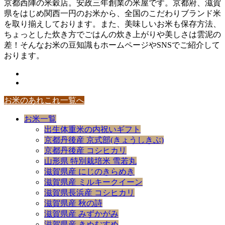
京都西陣の米穀店。安政三年創業の米屋です。京都府、滋賀
県をはじめ関西一円のお米から、全国のこだわりブランド米
を取り揃えしております。また、美味しいお米も保存方法、
ちょっとした炊き方でごはんの炊き上がりや美しさは雲泥の
差！そんなお米の豆知識もホームページやSNSでご紹介して
おります。
お米のあれこれ一覧へ
お米一覧
出生体重米の内祝いギフト
京都丹後産 京式部(きょうしきぶ)
京都丹後産 コシヒカリ
山形県 特別栽培米 雪若丸
滋賀県産 にじのきらめき
滋賀県産 ミルキークイーン
滋賀県長浜産 コシヒカリ
滋賀県産 秋の詩
滋賀県産 みずかがみ
滋賀県産 きぬむすめ