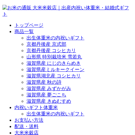
トップページ
商品一覧
出生体重米の内祝いギフト
京都丹後産 京式部
京都丹後産 コシヒカリ
山形県 特別栽培米 雪若丸
滋賀県産 にじのきらめき
滋賀県産ミルキークイーン
滋賀県湖北産 コシヒカリ
滋賀県産 秋の詩
滋賀県産 みずかがみ
滋賀県産 夢ごこち
滋賀県産 きぬむすめ
内祝いギフト体重米
出生体重米の内祝いギフト
お支払い方法
配送・送料
大米米穀店