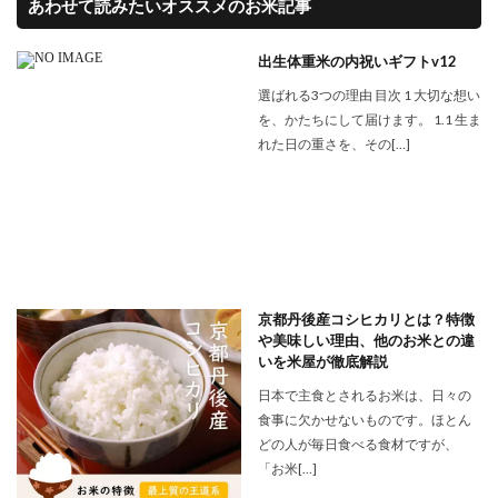
あわせて読みたいオススメのお米記事
出生体重米の内祝いギフトv12
選ばれる3つの理由 目次 1 大切な想い
を、かたちにして届けます。 1.1 生ま
れた日の重さを、その[…]
京都丹後産コシヒカリとは？特徴
や美味しい理由、他のお米との違
いを米屋が徹底解説
日本で主食とされるお米は、日々の
食事に欠かせないものです。ほとん
どの人が毎日食べる食材ですが、
「お米[…]