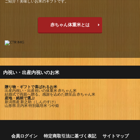
ご紹介！美味しいお米のギフトです。
赤ちゃん体重米とは
内祝い・出産内祝いのお米
贈り物・ギフトで喜ばれるお米
出産内祝い・出産祝いの体重米 赤ちゃん米
結婚式で両親へ贈る。感謝を込めた贈呈品 赤ちゃん米
産地・銘柄で選ぶ
新潟県産 新之助（しんのすけ）
山形県 庄内米 特別栽培米 つや姫
会員ログイン
特定商取引法に基づく表記
サイトマップ