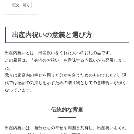
目次
1
出産
内祝
いの
出産内祝いの意義と選び方
意義
と選
び方
出産内祝いとは、出産祝いをくれた人へのお礼の品です。
1.1
この風習は、「身内のお祝い」を意味する内祝いから発展しまし
伝統
的な
た。
背景
元々は家庭内の幸せを周りと分かち合うためのものでしたが、現
1.2
代では感謝の気持ちを示すための贈り物としての意味合いが強く
現代
なっています。
的な
解釈
1.3
伝統的な背景
選び
方の
マナ
出産内祝いは、自分たちの幸せを周囲と共有し、出産祝いをくれ
ー