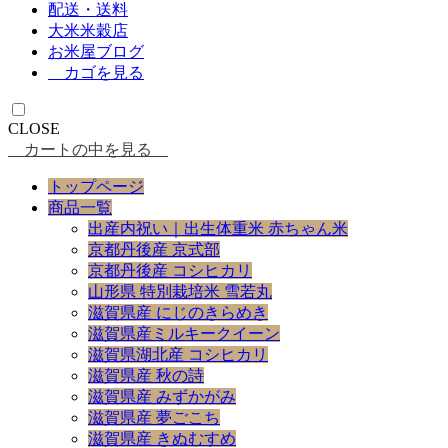
配送・送料
大米米穀店
お米屋ブログ
カゴを見る
CLOSE
カートの中を見る
トップページ
商品一覧
出産内祝い｜出生体重米 赤ちゃん米
京都丹後産 京式部
京都丹後産 コシヒカリ
山形県 特別栽培米 雪若丸
滋賀県産 にじのきらめき
滋賀県産ミルキークイーン
滋賀県湖北産 コシヒカリ
滋賀県産 秋の詩
滋賀県産 みずかがみ
滋賀県産 夢ごこち
滋賀県産 きぬむすめ