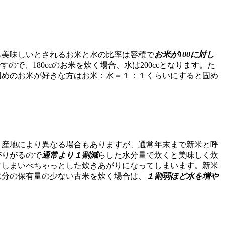
ら美味しいとされるお米と水の比率は容積で
お米が100に対し
すので、180ccのお米を炊く場合、水は200ccとなります。た
固めのお米が好きな方はお米：水＝１：１くらいにすると固め
、産地により異なる場合もありますが、通常年末まで新米と呼
がりがるので
通常より１割減
らした水分量で炊くと美味しく炊
てしまいべちゃっとした炊きあがりになってしまいます。新米
水分の保有量の少ない古米を炊く場合は、
１割弱ほど水を増や