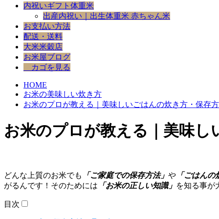
内祝いギフト体重米
出産内祝い｜出生体重米 赤ちゃん米
お支払い方法
配送・送料
大米米穀店
お米屋ブログ
カゴを見る
HOME
お米の美味しい炊き方
お米のプロが教える｜美味しいごはんの炊き方・保存方
お米のプロが教える｜美味し
どんな上質のお米でも
「ご家庭での保存方法」
や
「ごはんの
がるんです！そのためには
「お米の正しい知識」
を知る事が
目次