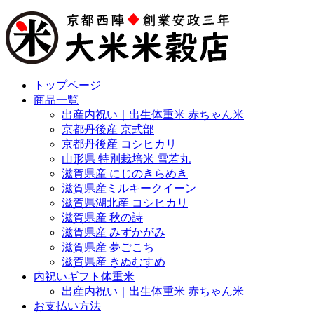
トップページ
商品一覧
出産内祝い｜出生体重米 赤ちゃん米
京都丹後産 京式部
京都丹後産 コシヒカリ
山形県 特別栽培米 雪若丸
滋賀県産 にじのきらめき
滋賀県産ミルキークイーン
滋賀県湖北産 コシヒカリ
滋賀県産 秋の詩
滋賀県産 みずかがみ
滋賀県産 夢ごこち
滋賀県産 きぬむすめ
内祝いギフト体重米
出産内祝い｜出生体重米 赤ちゃん米
お支払い方法