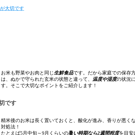
が大切です
お米も野菜やお肉と同じ
生鮮食品
です。だから家庭での保存
は、ぬかで守られた玄米の状態と違って、
温度や湿度
の状況
す。そこで大切なポイントをご紹介します！
切です
精米後のお米は長く置いておくと、酸化が進み、香りが悪く
対処法！
たとえば5月中旬～9月くらいの
暑
い時期なら2週間程度
を目安