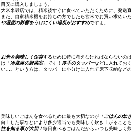
目安に購入しましょう。
大米米穀店では、精米後すぐに食べていただくために、発送
また、自家精米機をお持ちの方でしたら玄米でお買い求めい
や湿度の影響をうけにくい場所がおすすめ
ですよ。
お米を美味しく保存
するために特に考えなければならないの
は「
冷蔵庫の野菜室
」です！
厚手のタッパー
などに入れてお
い…。という方は、タッパーに小分けに入れて床下収納など
美味しいごはんを食べるために最も大切なのが
「ごはんの炊
向上した事などにより多少適当でも美味しく炊き上がること
性を知る事が大切！
毎日食べるごはんだからいつも美味しく