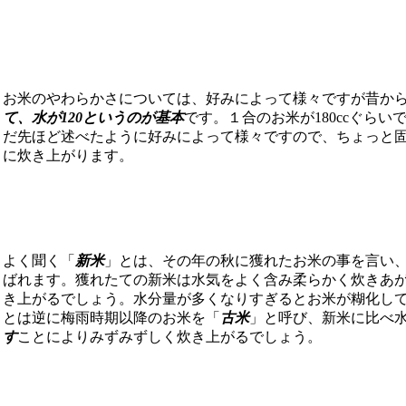
お米のやわらかさについては、好みによって様々ですが昔か
て、水が120というのが基本
です。１合のお米が180ccぐらいで
だ先ほど述べたように好みによって様々ですので、ちょっと
に炊き上がります。
よく聞く「
新米
」とは、その年の秋に獲れたお米の事を言い
ばれます。獲れたての新米は水気をよく含み柔らかく炊きあ
き上がるでしょう。水分量が多くなりすぎるとお米が糊化し
とは逆に梅雨時期以降のお米を「
古米
」と呼び、新米に比べ
す
ことによりみずみずしく炊き上がるでしょう。