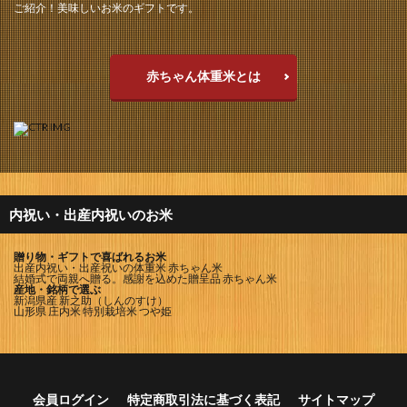
ご紹介！美味しいお米のギフトです。
赤ちゃん体重米とは
内祝い・出産内祝いのお米
贈り物・ギフトで喜ばれるお米
出産内祝い・出産祝いの体重米 赤ちゃん米
結婚式で両親へ贈る。感謝を込めた贈呈品 赤ちゃん米
産地・銘柄で選ぶ
新潟県産 新之助（しんのすけ）
山形県 庄内米 特別栽培米 つや姫
会員ログイン
特定商取引法に基づく表記
サイトマップ