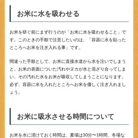
ッ
プ！
お米に水を吸わせる
氷を
入れ
て美
味し
お米を研ぐ前にまず行うのが「お米に水を吸わせること」で
く炊
す。このときの手順で注意したいのは、「容器に水を貼った
く！
ところへお米を注ぎ入れる事」です。
間違った手順として、お米に直接水道から水を注いでしまう
と、お米の表面についた汚れやヌカが水と混ざり合ってしま
い、その汚れた水をお米が吸収してしまうことになります。
必ず、容器に水を入れたところへお米を優しく注ぎ入れまし
ょう。
お米に吸水させる時間について
お米を水に浸けておく時間は、夏場は30分〜1時間、冬場な