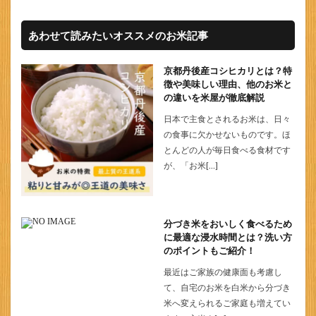
あわせて読みたいオススメのお米記事
京都丹後産コシヒカリとは？特
徴や美味しい理由、他のお米と
の違いを米屋が徹底解説
日本で主食とされるお米は、日々
の食事に欠かせないものです。ほ
とんどの人が毎日食べる食材です
が、「お米[…]
分づき米をおいしく食べるため
に最適な浸水時間とは？洗い方
のポイントもご紹介！
最近はご家族の健康面も考慮し
て、自宅のお米を白米から分づき
米へ変えられるご家庭も増えてい