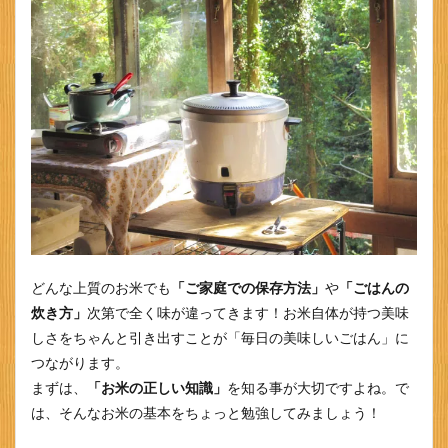
2
お米
に水
を吸
わせ
る
3
お米
に吸
水さ
せる
時間
につ
いて
どんな上質のお米でも
「ご家庭での保存方法」
や
「ごはんの
4
炊き方」
次第で全く味が違ってきます！お米自体が持つ美味
冷水
しさをちゃんと引き出すことが「毎日の美味しいごはん」に
から
つながります。
炊く
事で
まずは、
「お米の正しい知識」
を知る事が大切ですよね。で
お米
は、そんなお米の基本をちょっと勉強してみましょう！
の粒
感ア