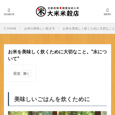
HOME
お米の美味しい炊き方
お米を美味しく炊くために大切なこと
お米を美味しく炊くために大切なこと。“水につ
いて”
目次
1
美味
しい
ごは
美味しいごはんを炊くために
んを
炊く
ため
に