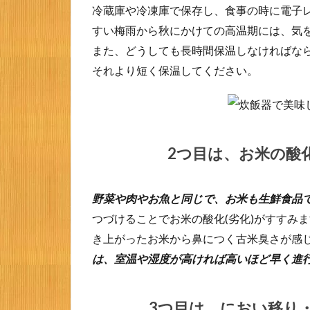
冷蔵庫や冷凍庫で保存し、食事の時に電子
の酸
化(劣
すい梅雨から秋にかけての高温期には、気
化)が
また、どうしても長時間保温しなければな
進ん
それより短く保温してください。
でし
まっ
た。
1.3
3つ目
2つ目は、お米の酸
は、
にお
い移
野菜や肉やお魚と同じで、お米も生鮮食品
り・
乾
つづけることでお米の酸化(劣化)がすすみ
燥・
き上がったお米から鼻につく古米臭さが感
カビ
など
は、室温や湿度が高ければ高いほど早く進
の要
因で
す。
3つ目は、におい移り