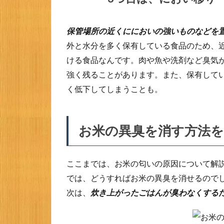
2
お米
保管場所の近くににおいの強いものなどを
の異
臭を
外と水分を多く保有している食品のため、
消す
ける食品なんです。肉や魚や洗剤など臭気
方法
強く残ることがあります。また、保有して
をご
紹
く低下してしまうことも。
介！
2.1
1つ目
お米の異臭を消す方法を
は、
クエ
ン酸
ここまでは、お米の匂いの原因について解
や重
曹で
では、どうすればお米の異臭を消せるので
炊飯
次は、
炊き上がったごはんが臭わなくする
器を
お手
入れ