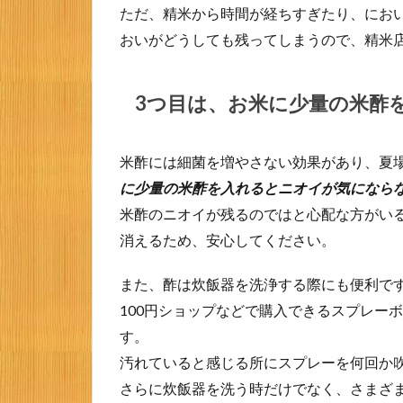
ま
ただ、精米から時間が経ちすぎたり、にお
と
おいがどうしても残ってしまうので、精米
め
3つ目は、お米に少量の米酢
米酢には細菌を増やさない効果があり、夏
に少量の米酢を入れるとニオイが気になら
米酢のニオイが残るのではと心配な方がい
消えるため、安心してください。
また、酢は炊飯器を洗浄する際にも便利で
100円ショップなどで購入できるスプレー
す。
汚れていると感じる所にスプレーを何回か
さらに炊飯器を洗う時だけでなく、さまざ