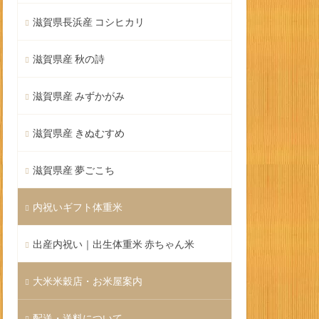
滋賀県長浜産 コシヒカリ
滋賀県産 秋の詩
滋賀県産 みずかがみ
滋賀県産 きぬむすめ
滋賀県産 夢ごこち
内祝いギフト体重米
出産内祝い｜出生体重米 赤ちゃん米
大米米穀店・お米屋案内
配送・送料について