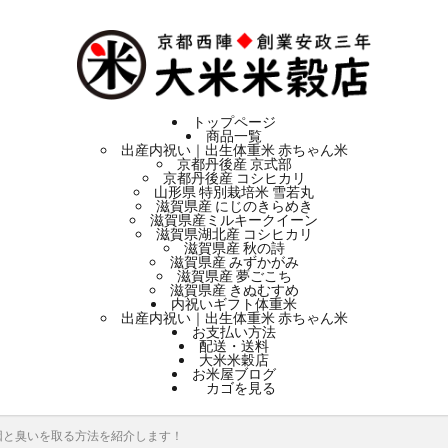
トップページ
商品一覧
出産内祝い｜出生体重米 赤ちゃん米
京都丹後産 京式部
京都丹後産 コシヒカリ
山形県 特別栽培米 雪若丸
滋賀県産 にじのきらめき
滋賀県産ミルキークイーン
滋賀県湖北産 コシヒカリ
滋賀県産 秋の詩
滋賀県産 みずかがみ
滋賀県産 夢ごこち
滋賀県産 きぬむすめ
内祝いギフト体重米
出産内祝い｜出生体重米 赤ちゃん米
お支払い方法
配送・送料
大米米穀店
お米屋ブログ
カゴを見る
因と臭いを取る方法を紹介します！