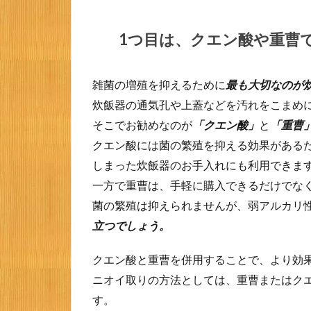
する
方法
1つ目は、クエン酸や重曹
で
す。
2.2
雑菌の増殖を抑えるために
最も大切なのが
2つ目
炊飯器の通気孔や上蓋などを汚れをこまめ
は、
お米
そこでお勧めなのが
「クエン酸」
と
「重曹
を鮮
クエン酸には菌の繁殖を抑える効果がある
度の
しまった炊飯器のお手入れにも利用できま
良い
状態
一方で重曹は、手軽に購入できるだけでな
で保
菌の繁殖は抑えられませんが、弱アルカリ
管
し、
立つでしょう。
出来
るだ
クエン酸と重曹を併用することで、より効
け早
ニオイ取りの方法としては、重曹またはク
く消
費す
す。
るこ