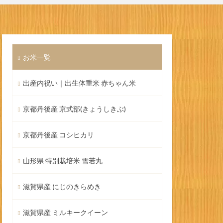
お米一覧
出産内祝い｜出生体重米 赤ちゃん米
京都丹後産 京式部(きょうしきぶ)
京都丹後産 コシヒカリ
山形県 特別栽培米 雪若丸
滋賀県産 にじのきらめき
滋賀県産 ミルキークイーン