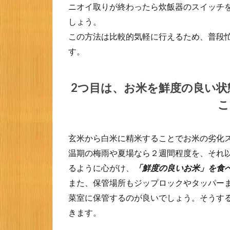
ニオイ取りが終わったら炊飯器のスイッチ
とで
しょう。
す。
この方法は比較的気軽に行えるため、普段
2.3
す。
3つ目
は、
お米
に少
2つ目は、お米を鮮度の良い状
量の
こ
米酢
を注
ぎ、
細菌
玄米から白米に精米することでお米の劣化
の増
温期の梅雨や夏場なら２週間程度を、それ
殖を
るように心がけ、
「鮮度の良いお米」を食
防ぐ
方法
また、保管場所もジップロックやタッパー
で
菜室に保管するのが良いでしょう。そうする
す。
きます。
3