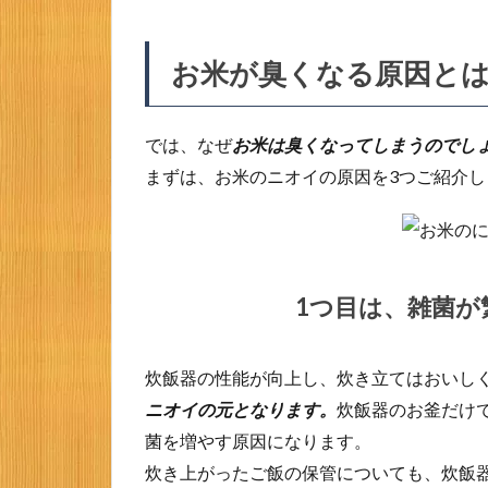
お米
が臭
くな
お米が臭くなる原因と
る原
因と
は？
では、なぜ
お米は臭くなってしまうのでし
1.1
まずは、お米のニオイの原因を3つご紹介し
1つ目
は、
雑菌
が繁
殖し
1つ目は、雑菌が
てい
るこ
とで
炊飯器の性能が向上し、炊き立てはおいし
す。
ニオイの元となります。
炊飯器のお釜だけ
1.2
菌を増やす原因になります。
2つ目
は、
炊き上がったご飯の保管についても、炊飯
お米