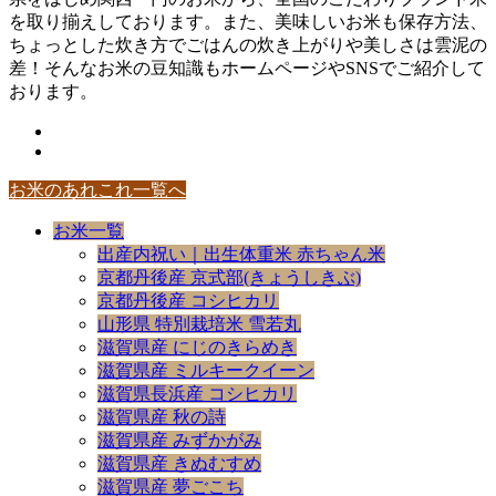
を取り揃えしております。また、美味しいお米も保存方法、
ちょっとした炊き方でごはんの炊き上がりや美しさは雲泥の
差！そんなお米の豆知識もホームページやSNSでご紹介して
おります。
お米のあれこれ一覧へ
お米一覧
出産内祝い｜出生体重米 赤ちゃん米
京都丹後産 京式部(きょうしきぶ)
京都丹後産 コシヒカリ
山形県 特別栽培米 雪若丸
滋賀県産 にじのきらめき
滋賀県産 ミルキークイーン
滋賀県長浜産 コシヒカリ
滋賀県産 秋の詩
滋賀県産 みずかがみ
滋賀県産 きぬむすめ
滋賀県産 夢ごこち