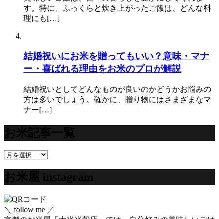
す。特に、ふっくらと炊き上がったご飯は、どんな料
理にも[…]
結婚祝いにお米を贈ってもいい？意味・マナ
ー・喜ばれる理由をお米のプロが解説
結婚祝いとしてどんなものが良いのかどうかお悩みの
方は多いでしょう。確かに、贈り物にはさまざまなマ
ナー[…]
お米記事一覧
お
米
お米屋 instagram
記
事
一
覧
＼ follow me ／