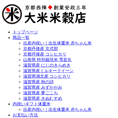
トップページ
商品一覧
出産内祝い｜出生体重米 赤ちゃん米
京都丹後産 京式部
京都丹後産 コシヒカリ
山形県 特別栽培米 雪若丸
滋賀県産 にじのきらめき
滋賀県産ミルキークイーン
滋賀県湖北産 コシヒカリ
滋賀県産 秋の詩
滋賀県産 みずかがみ
滋賀県産 夢ごこち
滋賀県産 きぬむすめ
内祝いギフト体重米
出産内祝い｜出生体重米 赤ちゃん米
お支払い方法