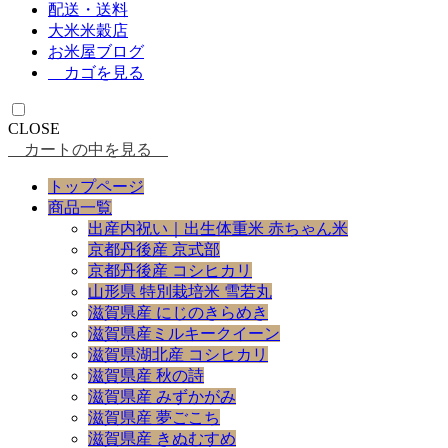
配送・送料
大米米穀店
お米屋ブログ
カゴを見る
CLOSE
カートの中を見る
トップページ
商品一覧
出産内祝い｜出生体重米 赤ちゃん米
京都丹後産 京式部
京都丹後産 コシヒカリ
山形県 特別栽培米 雪若丸
滋賀県産 にじのきらめき
滋賀県産ミルキークイーン
滋賀県湖北産 コシヒカリ
滋賀県産 秋の詩
滋賀県産 みずかがみ
滋賀県産 夢ごこち
滋賀県産 きぬむすめ