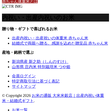
赤ちゃん体重米とは
内祝い・出産内祝いのお米
贈り物・ギフトで喜ばれるお米
出産内祝い・出産祝いの体重米 赤ちゃん米
結婚式で両親へ贈る。感謝を込めた贈呈品 赤ちゃん米
産地・銘柄で選ぶ
新潟県産 新之助（しんのすけ）
山形県 庄内米 特別栽培米 つや姫
会員ログイン
特定商取引法に基づく表記
サイトマップ
© Copyright 2026
お米の通販 大米米穀店｜出産内祝い体重
米・結婚式ギフト
.
お米一覧