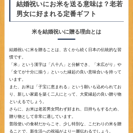
結婚祝いにお米を送る意味は？老若
米を
送る
男女に好まれる定番ギフト
意味
は？
老若
男女
米を結婚祝いに贈る理由とは
に好
まれ
る定
結婚祝いに米を贈ることは、古くから続く日本の伝統的な習
番ギ
慣です。
フト
「米」という漢字は「八十八」と分解でき、「末広がり」や
1.1
「全てが十分に揃う」といった縁起の良い意味合いを持って
米を
結婚
います。
祝い
また、お米は「子宝に恵まれる」という願いも込められてお
に贈
り、新しい家庭を築く二人にとって、大変縁起の良い贈り物
る理
由と
といえるでしょう。
は
さらに、お米は老若男女問わず好まれ、日持ちもするため、
1.2
贈り物として非常に適しています。
結婚
普段使いの食材だからこそ、少し特別な、こだわりの米を贈
祝い
に米
ることで、新生活への祝福がより一層伝わるでしょう。