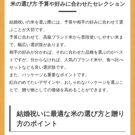
米の
米の選び方 予算や好みに合わせたセレクション
選び
方と
贈り
結婚祝いの米を選ぶ際には、予算や相手の好みに合わせて選
方の
ぶことが大切です。
ポイ
ント
予算に合わせて、高級ブランド米から普段使いしやすい米ま
で、幅広い選択肢があります。
2.1
予算
相手の好みが分かれば、それに合わせた品種を選ぶのがベス
別の
トですが、分からなければ、人気のブランド米や、食べ比べ
米ギ
セットなども良い選択肢です。
フト
選び
また、パッケージも重要なポイントです。
2.2
紅白のめでたいデザインや、おしゃれなパッケージを選ぶこ
贈る
とで、贈り物としての価値を高めることができます。
相手
別の
おす
すめ
結婚祝いに最適な米の選び方と贈り
米
方のポイント
2.3
結婚