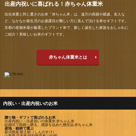
出産内祝いに喜ばれる！赤ちゃん体重米
出生体重と同じ重さのお米「赤ちゃん米」は、遠方の両親や親戚、友人な
ど、なかなか新生児のお披露目が難しい方に喜んで頂ける幸せギフトです。
京都の老舗米屋が厳選したブランド米で、新しく誕生した家族をおしゃれに
ご紹介！美味しいお米のギフトです。
赤ちゃん体重米とは
内祝い・出産内祝いのお米
贈り物・ギフトで喜ばれるお米
出産内祝い・出産祝いの体重米 赤ちゃん米
結婚式で両親へ贈る。感謝を込めた贈呈品 赤ちゃん米
産地・銘柄で選ぶ
新潟県産 新之助（しんのすけ）
山形県 庄内米 特別栽培米 つや姫