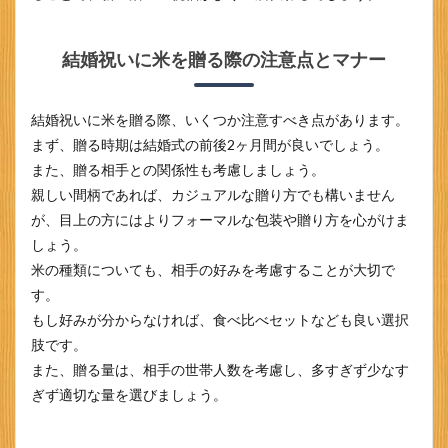
を贈
る際
の注
結婚祝いに米を贈る際の注意点とマナー
意点
とマ
ナー
結婚祝いに米を贈る際、いくつか注意すべき点があります。
1.3
まず、贈る時期は結婚式の前後2ヶ月間が良いでしょう。
米の
また、贈る相手との関係性も考慮しましょう。
選び
方 予
親しい間柄であれば、カジュアルな贈り方でも構いません
算や
が、目上の方にはよりフォーマルな包装や贈り方を心がけま
好み
に合
しょう。
わせ
米の種類についても、相手の好みを考慮することが大切で
たセ
す。
レク
ショ
もし好みが分からなければ、食べ比べセットなども良い選択
ン
肢です。
2
また、贈る量は、相手の世帯人数を考慮し、多すぎず少なす
結婚
ぎず適切な量を選びましょう。
祝い
に最
適な