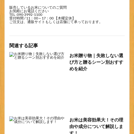
販売しているお米についてのご質問
お気軽にお電話ください
TEL :
090-3992-1100
受付時間 / 11：00～17：00 【木曜定休】
ご注文は、通販サイトもしくは店舗にて承っております。
関連する記事
お米贈り物｜失敗しない選
び方と贈るシーン別おすす
めを紹介
お米は美容効果大！その理
由や成分について解説しま
す！