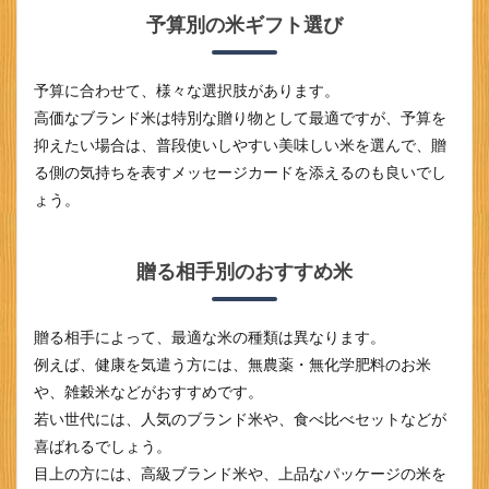
祝い
予算別の米ギフト選び
の米
ギフ
トの
渡し
予算に合わせて、様々な選択肢があります。
方と
高価なブランド米は特別な贈り物として最適ですが、予算を
タイ
ミン
抑えたい場合は、普段使いしやすい美味しい米を選んで、贈
グ
る側の気持ちを表すメッセージカードを添えるのも良いでし
3
ょう。
まと
め
贈る相手別のおすすめ米
贈る相手によって、最適な米の種類は異なります。
例えば、健康を気遣う方には、無農薬・無化学肥料のお米
や、雑穀米などがおすすめです。
若い世代には、人気のブランド米や、食べ比べセットなどが
喜ばれるでしょう。
目上の方には、高級ブランド米や、上品なパッケージの米を